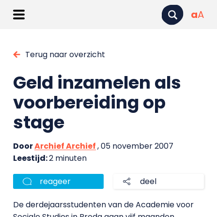
a
A
Terug naar overzicht
Geld inzamelen als
voorbereiding op
stage
Door
Archief Archief
, 05 november 2007
Leestijd:
2 minuten
reageer
deel
De derdejaarsstudenten van de Academie voor
Sociale Studies in Breda gaan vijf maanden