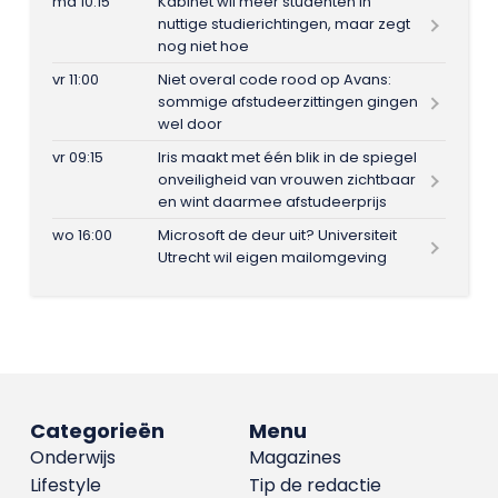
ma 10:15
Kabinet wil meer studenten in
nuttige studierichtingen, maar zegt
nog niet hoe
vr 11:00
Niet overal code rood op Avans:
sommige afstudeerzittingen gingen
wel door
vr 09:15
Iris maakt met één blik in de spiegel
onveiligheid van vrouwen zichtbaar
en wint daarmee afstudeerprijs
wo 16:00
Microsoft de deur uit? Universiteit
Utrecht wil eigen mailomgeving
Categorieën
Menu
Onderwijs
Magazines
Lifestyle
Tip de redactie