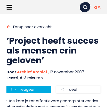
a
A
Terug naar overzicht
‘Project heeft succes
als mensen erin
geloven’
Door
Archief Archief
, 12 november 2007
Leestijd:
3 minuten
reageer
deel
‘Hoe kom je tot effectievere gedragsinterventies
bij ernstig delinquente jongeren?’ was de centrale