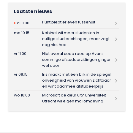
Laatste nieuws
Punt piept er even tussenuit
di 11:00
ma 10:15
Kabinet wil meer studenten in
nuttige studierichtingen, maar zegt
nog niet hoe
vr 11:00
Niet overal code rood op Avans:
sommige afstudeerzittingen gingen
wel door
vr 09:15
Iris maakt met één blik in de spiegel
onveiligheid van vrouwen zichtbaar
en wint daarmee afstudeerprijs
wo 16:00
Microsoft de deur uit? Universiteit
Utrecht wil eigen mailomgeving