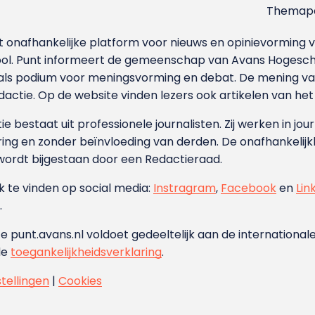
Themapa
et onafhankelijke platform voor nieuws en opinievormin
ool. Punt informeert de gemeenschap van Avans Hogesch
als podium voor meningsvorming en debat. De mening van 
dactie. Op de website vinden lezers ook artikelen van he
e bestaat uit professionele journalisten. Zij werken in jour
ing en zonder beïnvloeding van derden. De onafhankelijk
wordt bijgestaan door een Redactieraad.
ok te vinden op social media:
Instragram
,
Facebook
en
Lin
.
e punt.avans.nl voldoet gedeeltelijk aan de internationale
de
toegankelijkheidsverklaring
.
stellingen
|
Cookies