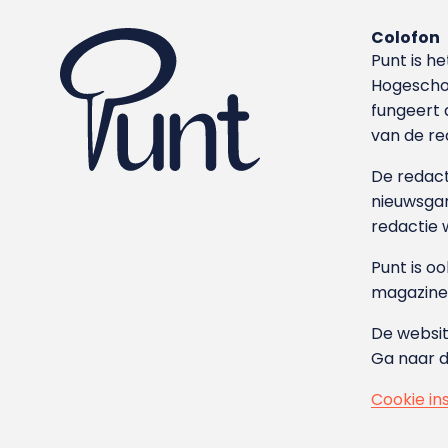
Colofon
Punt is h
Hoge­sch
fungeert 
van de re
De redacti
nieuwsgar
redactie 
Punt is o
magazine
De websit
Ga naar 
Cookie in