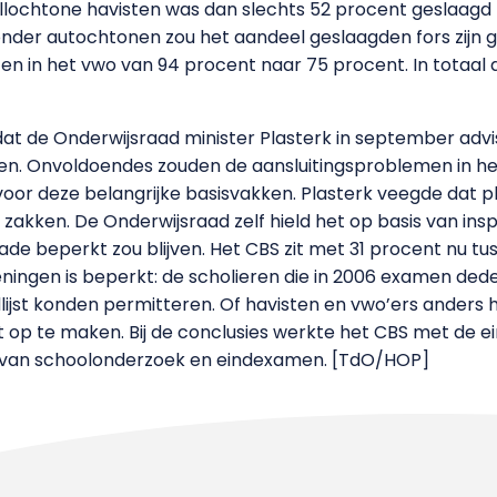
 allochtone havisten was dan slechts 52 procent geslaagd
onder autochtonen zou het aandeel geslaagden fors zijn 
n in het vwo van 94 procent naar 75 procent. In totaal 
dat de Onderwijsraad minister Plasterk in september adv
en. Onvoldoendes zouden de aansluitingsproblemen in he
deze belangrijke basisvakken. Plasterk veegde dat plan 
 zakken. De Onderwijsraad zelf hield het op basis van ins
de beperkt zou blijven. Het CBS zit met 31 procent nu tus
ingen is beperkt: de scholieren die in 2006 examen deden
ijst konden permitteren. Of havisten en vwo’ers anders h
et op te maken. Bij de conclusies werkte het CBS met de e
e van schoolonderzoek en eindexamen. [TdO/HOP]