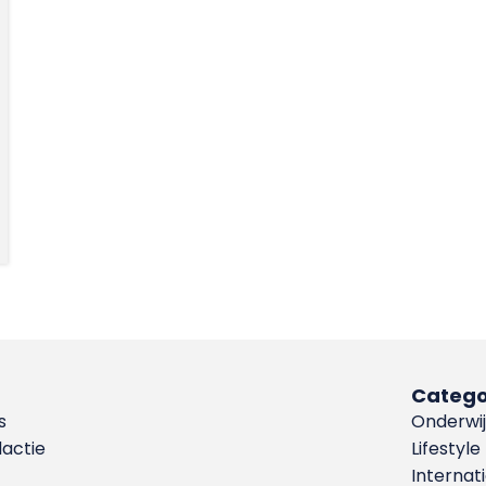
Catego
s
Onderwij
dactie
Lifestyle
Internat