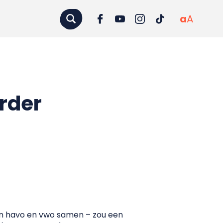
a
A
rder
in havo en vwo samen – zou een