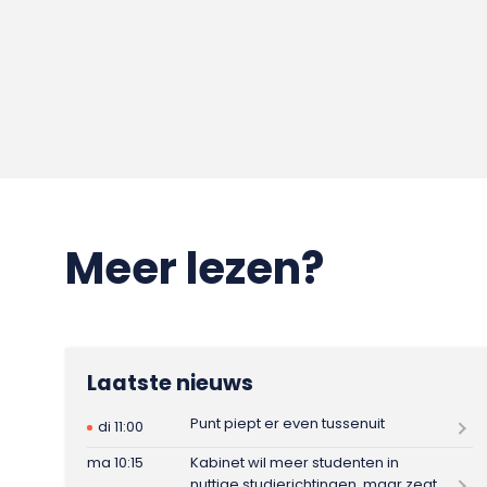
Meer lezen?
Laatste nieuws
Punt piept er even tussenuit
di 11:00
ma 10:15
Kabinet wil meer studenten in
nuttige studierichtingen, maar zegt