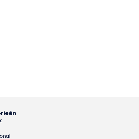
rieën
s
ional