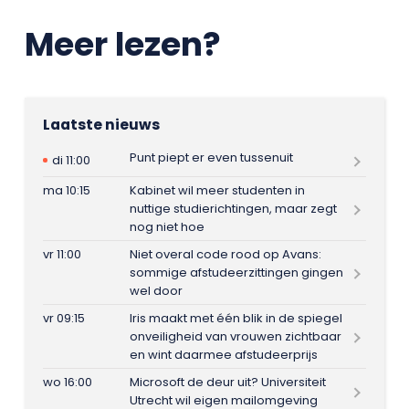
Meer lezen?
Laatste nieuws
Punt piept er even tussenuit
di 11:00
ma 10:15
Kabinet wil meer studenten in
nuttige studierichtingen, maar zegt
nog niet hoe
vr 11:00
Niet overal code rood op Avans:
sommige afstudeerzittingen gingen
wel door
vr 09:15
Iris maakt met één blik in de spiegel
onveiligheid van vrouwen zichtbaar
en wint daarmee afstudeerprijs
wo 16:00
Microsoft de deur uit? Universiteit
Utrecht wil eigen mailomgeving