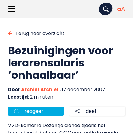
a
A
Terug naar overzicht
Bezuinigingen voor
lerarensalaris
‘onhaalbaar’
Door
Archief Archief
, 17 december 2007
Leestijd:
2 minuten
reageer
deel
VVD-kamerlid Dezentjé diende tijdens het
begrotingsdebat van OCW een motie in waarin