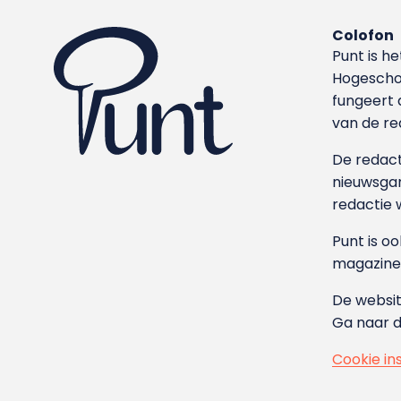
Colofon
Punt is h
Hoge­sch
fungeert 
van de re
De redacti
nieuwsgar
redactie 
Punt is o
magazine
De websit
Ga naar 
Cookie in