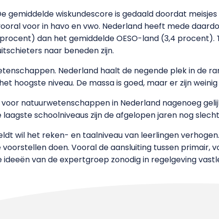
. De gemiddelde wiskundescore is gedaald doordat meisje
 vooral voor in havo en vwo. Nederland heeft mede daardo
 procent) dan het gemiddelde OESO-land (3,4 procent). 
itschieters naar beneden zijn.
wetenschappen. Nederland haalt de negende plek in de rang
 het hoogste niveau. De massa is goed, maar er zijn weinig
 voor natuurwetenschappen in Nederland nagenoeg gelijk
e laagste schoolniveaus zijn de afgelopen jaren nog slech
dt wil het reken- en taalniveau van leerlingen verhogen. 
e voorstellen doen. Vooral de aansluiting tussen primair, 
de ideeën van de expertgroep zonodig in regelgeving vast