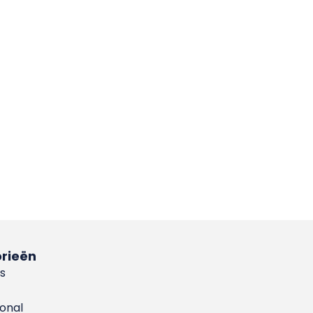
rieën
s
ional