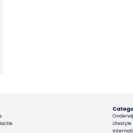
Catego
s
Onderwij
dactie
Lifestyle
Internat