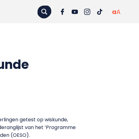
a
A
kunde
erlingen getest op wiskunde,
nderanglijst van het ‘Programme
nden (OESO).