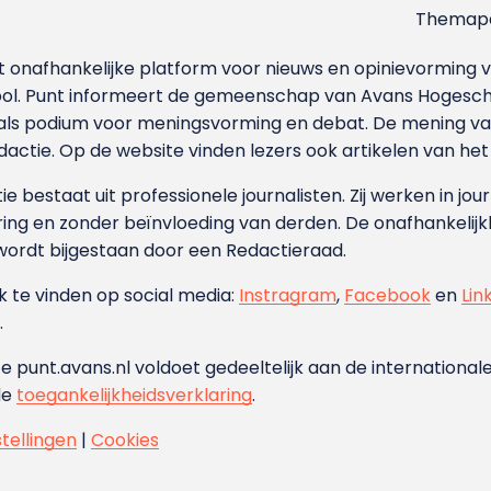
Themapa
et onafhankelijke platform voor nieuws en opinievormin
ool. Punt informeert de gemeenschap van Avans Hogesch
als podium voor meningsvorming en debat. De mening van 
dactie. Op de website vinden lezers ook artikelen van he
e bestaat uit professionele journalisten. Zij werken in jour
ing en zonder beïnvloeding van derden. De onafhankelijk
wordt bijgestaan door een Redactieraad.
ok te vinden op social media:
Instragram
,
Facebook
en
Lin
.
e punt.avans.nl voldoet gedeeltelijk aan de internationale
de
toegankelijkheidsverklaring
.
stellingen
|
Cookies