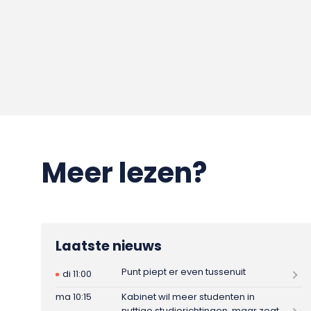
Meer lezen?
Laatste nieuws
Punt piept er even tussenuit
di 11:00
ma 10:15
Kabinet wil meer studenten in
nuttige studierichtingen, maar zegt