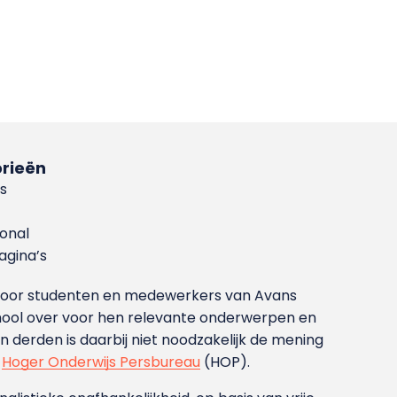
rieën
s
ional
gina’s
g voor studenten en medewerkers van Avans
ool over voor hen relevante onderwerpen en
derden is daarbij niet noodzakelijk de mening
t
Hoger Onderwijs Persbureau
(HOP).