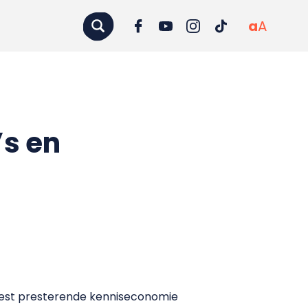
a
A
’s en
best presterende kenniseconomie