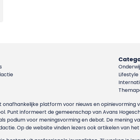
Catego
s
Onderwij
dactie
Lifestyle
Internat
Themapa
et onafhankelijke platform voor nieuws en opinievormin
ool. Punt informeert de gemeenschap van Avans Hogesch
als podium voor meningsvorming en debat. De mening van 
dactie. Op de website vinden lezers ook artikelen van he