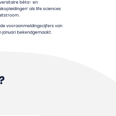
ersitaire bèta- en
kopleidingen’ als life sciences
uitstroom.
 de vooraanmeldingscijfers van
in januari bekendgemaakt.
?