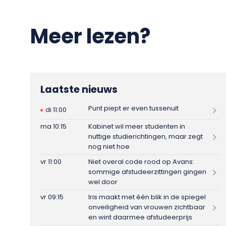
Meer lezen?
Laatste nieuws
Punt piept er even tussenuit
di 11:00
ma 10:15
Kabinet wil meer studenten in
nuttige studierichtingen, maar zegt
nog niet hoe
vr 11:00
Niet overal code rood op Avans:
sommige afstudeerzittingen gingen
wel door
vr 09:15
Iris maakt met één blik in de spiegel
onveiligheid van vrouwen zichtbaar
en wint daarmee afstudeerprijs