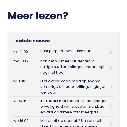
Meer lezen?
Laatste nieuws
Punt piept er even tussenuit
di 11:00
ma 10:15
Kabinet wil meer studenten in
nuttige studierichtingen, maar zegt
nog niet hoe
vr 11:00
Niet overal code rood op Avans:
sommige afstudeerzittingen gingen
wel door
vr 09:15
Iris maakt met één blik in de spiegel
onveiligheid van vrouwen zichtbaar
en wint daarmee afstudeerprijs
wo 16:00
Microsoft de deur uit? Universiteit
Utrecht wil eigen mailomgeving