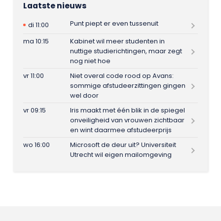
Laatste nieuws
Punt piept er even tussenuit
di 11:00
ma 10:15
Kabinet wil meer studenten in
nuttige studierichtingen, maar zegt
nog niet hoe
vr 11:00
Niet overal code rood op Avans:
sommige afstudeerzittingen gingen
wel door
vr 09:15
Iris maakt met één blik in de spiegel
onveiligheid van vrouwen zichtbaar
en wint daarmee afstudeerprijs
wo 16:00
Microsoft de deur uit? Universiteit
Utrecht wil eigen mailomgeving