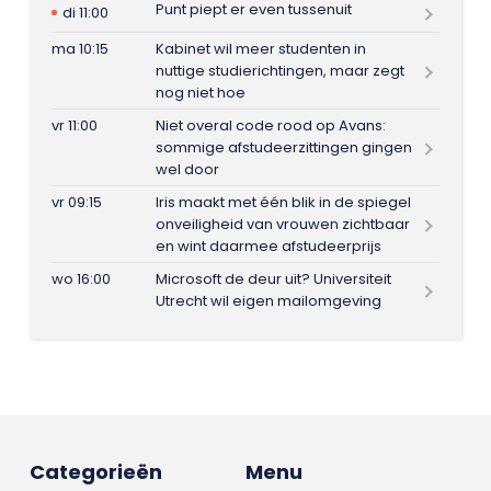
Punt piept er even tussenuit
di 11:00
ma 10:15
Kabinet wil meer studenten in
nuttige studierichtingen, maar zegt
nog niet hoe
vr 11:00
Niet overal code rood op Avans:
sommige afstudeerzittingen gingen
wel door
vr 09:15
Iris maakt met één blik in de spiegel
onveiligheid van vrouwen zichtbaar
en wint daarmee afstudeerprijs
wo 16:00
Microsoft de deur uit? Universiteit
Utrecht wil eigen mailomgeving
Categorieën
Menu