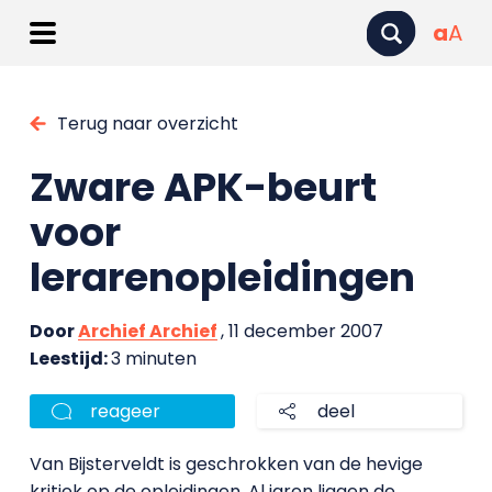
a
A
Terug naar overzicht
Zware APK-beurt
voor
lerarenopleidingen
Door
Archief Archief
, 11 december 2007
Leestijd:
3 minuten
reageer
deel
Van Bijsterveldt is geschrokken van de hevige
kritiek op de opleidingen. Al jaren liggen de