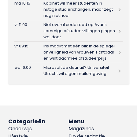
ma 10:15
Kabinet wil meer studenten in
nuttige studierichtingen, maar zegt
nog niet hoe
vr 11:00
Niet overal code rood op Avans:
sommige afstudeerzittingen gingen
wel door
vr 09:15
Iris maakt met één blik in de spiegel
onveiligheid van vrouwen zichtbaar
en wint daarmee afstudeerprijs
wo 16:00
Microsoft de deur uit? Universiteit
Utrecht wil eigen mailomgeving
Categorieën
Menu
Onderwijs
Magazines
Lifestyle
Tip de redactie