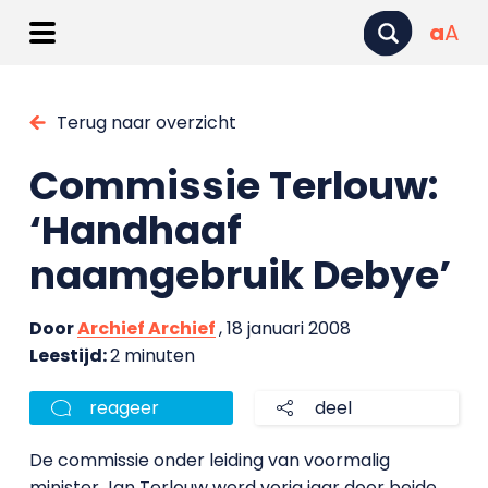
a
A
Terug naar overzicht
Commissie Terlouw:
‘Handhaaf
naamgebruik Debye’
Door
Archief Archief
, 18 januari 2008
Leestijd:
2 minuten
reageer
deel
De commissie onder leiding van voormalig
minister Jan Terlouw werd vorig jaar door beide