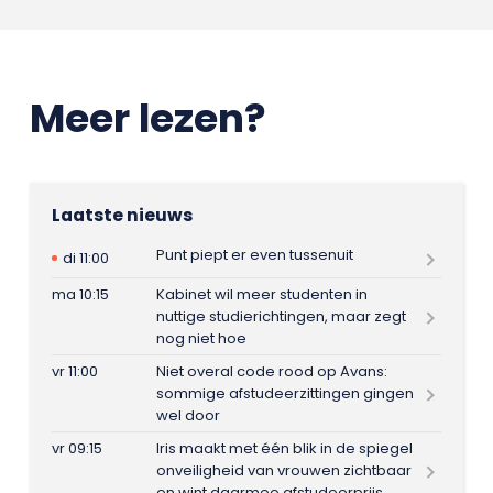
Meer lezen?
Laatste nieuws
Punt piept er even tussenuit
di 11:00
ma 10:15
Kabinet wil meer studenten in
nuttige studierichtingen, maar zegt
nog niet hoe
vr 11:00
Niet overal code rood op Avans:
sommige afstudeerzittingen gingen
wel door
vr 09:15
Iris maakt met één blik in de spiegel
onveiligheid van vrouwen zichtbaar
en wint daarmee afstudeerprijs