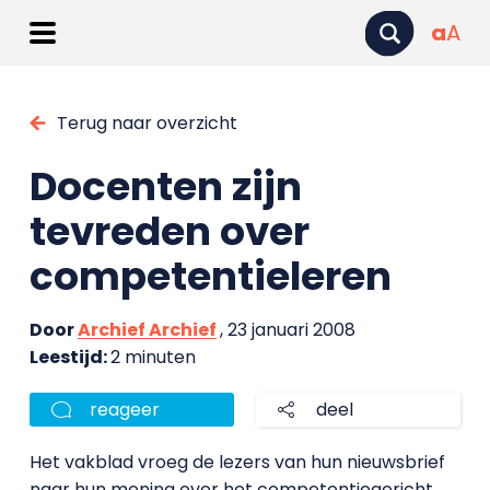
a
A
Terug naar overzicht
Docenten zijn
tevreden over
competentieleren
Door
Archief Archief
, 23 januari 2008
Leestijd:
2 minuten
reageer
deel
Het vakblad vroeg de lezers van hun nieuwsbrief
naar hun mening over het competentiegericht