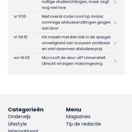
nuttige studierichtingen, maar zegt
nog niet hoe
vr 11:00
Niet overal code rood op Avans:
sommige afstudeerzittingen gingen
wel door
vr 09:15
Iris maakt met één blik in de spiegel
onveiligheid van vrouwen zichtbaar
en wint daarmee afstudeerprijs
wo 16:00
Microsoft de deur uit? Universiteit
Utrecht wil eigen mailomgeving
Categorieën
Menu
Onderwijs
Magazines
Lifestyle
Tip de redactie
International