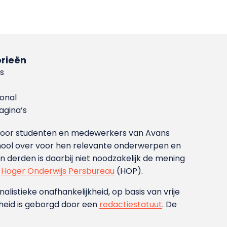
rieën
s
ional
gina’s
g voor studenten en medewerkers van Avans
ool over voor hen relevante onderwerpen en
derden is daarbij niet noodzakelijk de mening
t
Hoger Onderwijs Persbureau
(HOP).
nalistieke onafhankelijkheid, op basis van vrije
heid is geborgd door een
redactiestatuut
. De