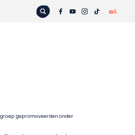
a
A
de groep gepromoveerden onder