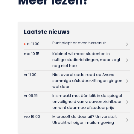
Meer lezen?
Laatste nieuws
Punt piept er even tussenuit
di 11:00
ma 10:15
Kabinet wil meer studenten in
nuttige studierichtingen, maar zegt
nog niet hoe
vr 11:00
Niet overal code rood op Avans:
sommige afstudeerzittingen gingen
wel door
vr 09:15
Iris maakt met één blik in de spiegel
onveiligheid van vrouwen zichtbaar
en wint daarmee afstudeerprijs
wo 16:00
Microsoft de deur uit? Universiteit
Utrecht wil eigen mailomgeving