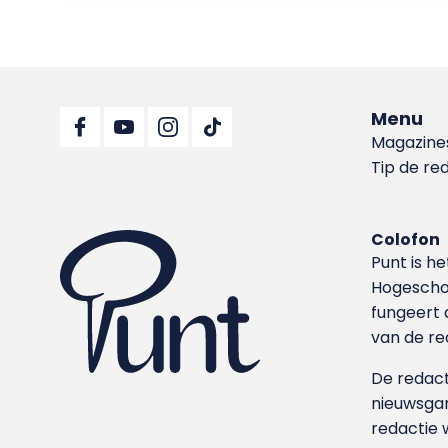
Menu
Magazine
Tip de re
Colofon
Punt is h
Hoge­sch
fungeert 
van de re
De redacti
nieuwsgar
redactie 