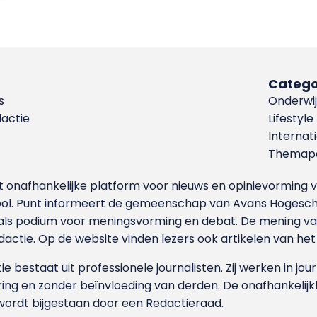
Catego
s
Onderwij
dactie
Lifestyle
Internat
Themapa
et onafhankelijke platform voor nieuws en opinievormin
ool. Punt informeert de gemeenschap van Avans Hogesch
als podium voor meningsvorming en debat. De mening van 
dactie. Op de website vinden lezers ook artikelen van he
e bestaat uit professionele journalisten. Zij werken in jour
ing en zonder beïnvloeding van derden. De onafhankelijk
wordt bijgestaan door een Redactieraad.