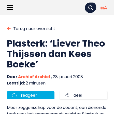
a
A
Terug naar overzicht
Plasterk: ‘Liever Theo
Thijssen dan Kees
Boeke’
Door
Archief Archief
, 28 januari 2008
Leestijd:
2 minuten
reageer
deel
Meer zeggenschap voor de docent, een dienende
taak voor het management: minister Plasterk en