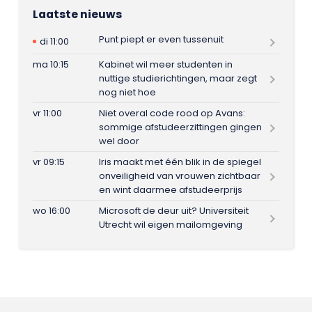
Laatste nieuws
Punt piept er even tussenuit
di 11:00
ma 10:15
Kabinet wil meer studenten in
nuttige studierichtingen, maar zegt
nog niet hoe
vr 11:00
Niet overal code rood op Avans:
sommige afstudeerzittingen gingen
wel door
vr 09:15
Iris maakt met één blik in de spiegel
onveiligheid van vrouwen zichtbaar
en wint daarmee afstudeerprijs
wo 16:00
Microsoft de deur uit? Universiteit
Utrecht wil eigen mailomgeving