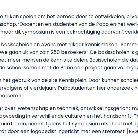
e zij kan spelen om het beroep door te ontwikkelen, bij
nschap. ‘Docenten en studenten van de Pabo en het wer
 maar dit symposium is een bekrachtiging daarvan’, verkl
 basisscholen en Avans met elkaar kennismaken. ‘Sommi
. We gaan uit van zo’n 250 bezoekers.’ De basisscholen i
et meer mensen de kennis te delen. Basisscholen die da
e school samen met de Pabo een project gaan vormgeve
n het gebruik van de site Kennisplein. Daar kunnen schol
t vervolgens of vierdejaars Pabostudenten hier onderzoek
aliseren.
over: wetenschap en techniek, ontwikkelingsgericht muz
opvoeding in verschillende culturen en het handschrift. T
urd leren, neemt tijdens het symposium afscheid met zij
rdt door een logopedist ingericht met een stemtest. [EvG