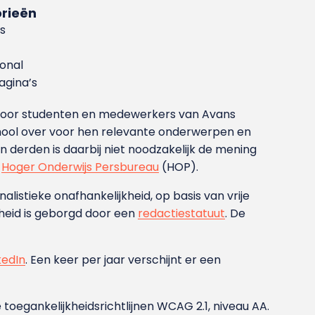
rieën
s
ional
gina’s
g voor studenten en medewerkers van Avans
ool over voor hen relevante onderwerpen en
derden is daarbij niet noodzakelijk de mening
t
Hoger Onderwijs Persbureau
(HOP).
nalistieke onafhankelijkheid, op basis van vrije
heid is geborgd door een
redactiestatuut
. De
kedIn
. Een keer per jaar verschijnt er een
 toegankelijkheidsrichtlijnen WCAG 2.1, niveau AA.