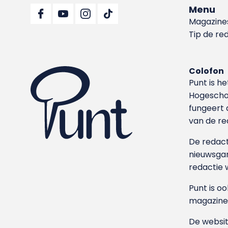
Menu
Magazine
Tip de re
Colofon
Punt is h
Hoge­sch
fungeert 
van de re
De redacti
nieuwsgar
redactie 
Punt is o
magazine
De websit