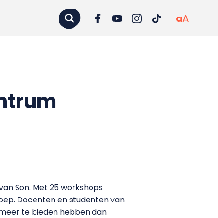
a
A
entrum
e van Son. Met 25 workshops
roep. Docenten en studenten van
 meer te bieden hebben dan