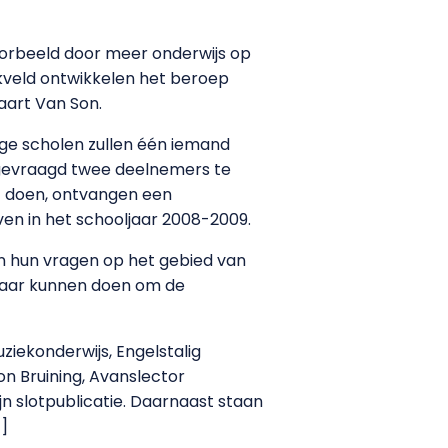
voorbeeld door meer onderwijs op
kveld ontwikkelen het beroep
aart Van Son.
ge scholen zullen één iemand
s gevraagd twee deelnemers te
t doen, ontvangen een
n in het schooljaar 2008-2009.
en hun vragen op het gebied van
 naar kunnen doen om de
iekonderwijs, Engelstalig
on Bruining, Avanslector
n slotpublicatie. Daarnaast staan
]