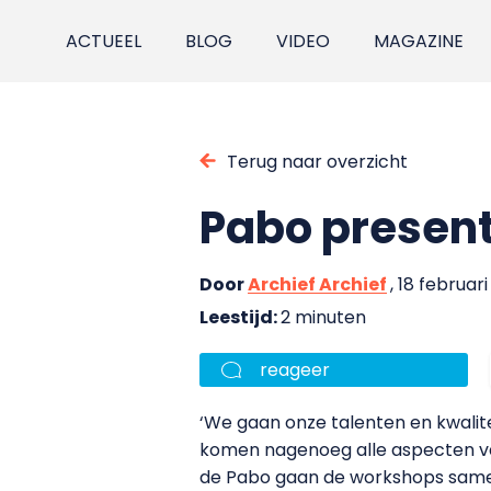
ACTUEEL
BLOG
VIDEO
MAGAZINE
Terug naar overzicht
Pabo present
Door
Archief Archief
, 18 februar
Leestijd:
2 minuten
reageer
‘We gaan onze talenten en kwalite
komen nagenoeg alle aspecten va
de Pabo gaan de workshops samen