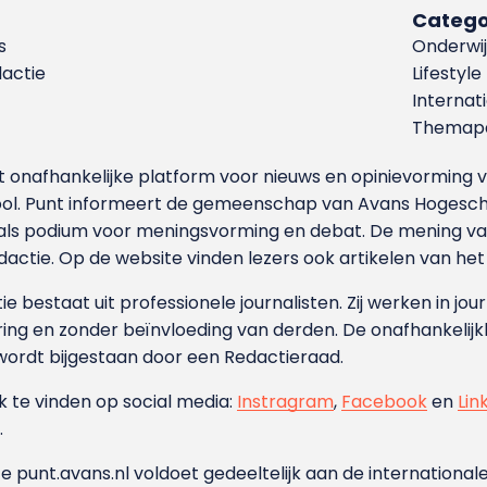
Catego
s
Onderwij
dactie
Lifestyle
Internat
Themapa
et onafhankelijke platform voor nieuws en opinievormin
ool. Punt informeert de gemeenschap van Avans Hogesch
als podium voor meningsvorming en debat. De mening van 
dactie. Op de website vinden lezers ook artikelen van he
e bestaat uit professionele journalisten. Zij werken in jour
ing en zonder beïnvloeding van derden. De onafhankelijk
wordt bijgestaan door een Redactieraad.
ok te vinden op social media:
Instragram
,
Facebook
en
Lin
.
e punt.avans.nl voldoet gedeeltelijk aan de internationale