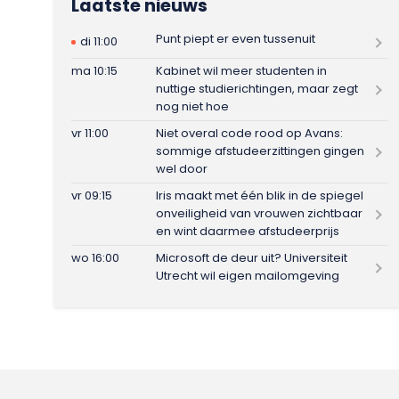
Laatste nieuws
Punt piept er even tussenuit
di 11:00
ma 10:15
Kabinet wil meer studenten in
nuttige studierichtingen, maar zegt
nog niet hoe
vr 11:00
Niet overal code rood op Avans:
sommige afstudeerzittingen gingen
wel door
vr 09:15
Iris maakt met één blik in de spiegel
onveiligheid van vrouwen zichtbaar
en wint daarmee afstudeerprijs
wo 16:00
Microsoft de deur uit? Universiteit
Utrecht wil eigen mailomgeving