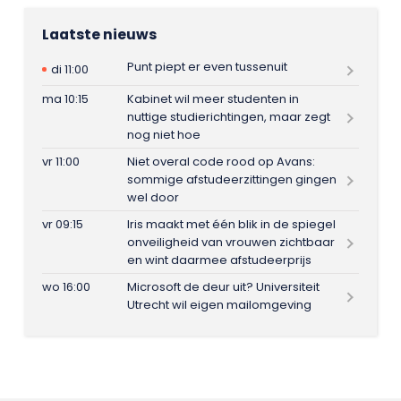
Laatste nieuws
Punt piept er even tussenuit
di 11:00
ma 10:15
Kabinet wil meer studenten in
nuttige studierichtingen, maar zegt
nog niet hoe
vr 11:00
Niet overal code rood op Avans:
sommige afstudeerzittingen gingen
wel door
vr 09:15
Iris maakt met één blik in de spiegel
onveiligheid van vrouwen zichtbaar
en wint daarmee afstudeerprijs
wo 16:00
Microsoft de deur uit? Universiteit
Utrecht wil eigen mailomgeving