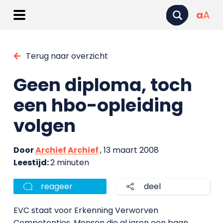
a
A
Terug naar overzicht
Geen diploma, toch
een hbo-opleiding
volgen
Door
Archief Archief
, 13 maart 2008
Leestijd:
2 minuten
reageer
deel
EVC staat voor Erkenning Verworven
Competenties. Mensen die al jaren een baan