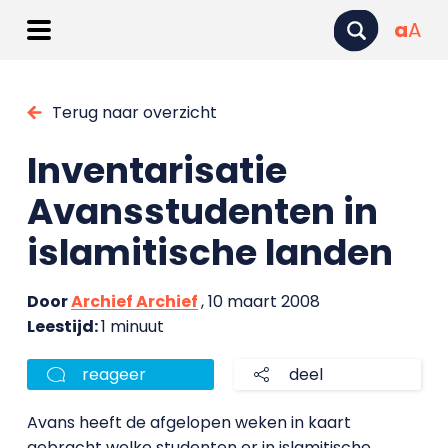
a
A
Terug naar overzicht
Inventarisatie
Avansstudenten in
islamitische landen
Door
Archief Archief
, 10 maart 2008
Leestijd:
1 minuut
reageer
deel
Avans heeft de afgelopen weken in kaart
gebracht welke studenten er in islamitische