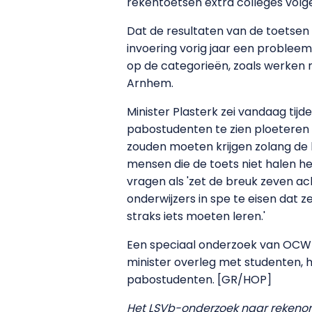
rekentoetsen extra colleges volge
Dat de resultaten van de toetsen 
invoering vorig jaar een probleem,
op de categorieën, zoals werken me
Arnhem.
Minister Plasterk zei vandaag tij
pabostudenten te zien ploeteren 
zouden moeten krijgen zolang de b
mensen die de toets niet halen h
vragen als 'zet de breuk zeven ach
onderwijzers in spe te eisen dat 
straks iets moeten leren.'
Een speciaal onderzoek van OCW n
minister overleg met studenten, h
pabostudenten. [GR/HOP]
Het LSVb-onderzoek naar rekeno