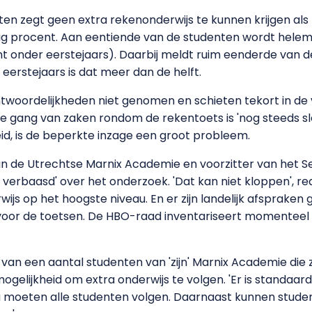
n zegt geen extra rekenonderwijs te kunnen krijgen als z
ertig procent. Aan eentiende van de studenten wordt hel
 onder eerstejaars). Daarbij meldt ruim eenderde van d
j eerstejaars is dat meer dan de helft.
twoordelijkheden niet genomen en schieten tekort in de 
De gang van zaken rondom de rekentoets is 'nog steeds sl
eid, is de beperkte inzage een groot probleem.
van de Utrechtse Marnix Academie en voorzitter van het S
 verbaasd' over het onderzoek. 'Dat kan niet kloppen', reage
js op het hoogste niveau. En er zijn landelijk afsprake
 voor de toetsen. De HBO-raad inventariseert momenteel 
en van een aantal studenten van 'zijn' Marnix Academie di
mogelijkheid om extra onderwijs te volgen. 'Er is standa
moeten alle studenten volgen. Daarnaast kunnen student