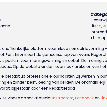
Catego
s
Onderwij
dactie
Lifestyle
Internat
Themapa
et onafhankelijke platform voor nieuws en opinievormin
ool. Punt informeert de gemeenschap van Avans Hogesch
als podium voor meningsvorming en debat. De mening van 
dactie. Op de website vinden lezers ook artikelen van he
e bestaat uit professionele journalisten. Zij werken in jour
ing en zonder beïnvloeding van derden. De onafhankelijk
wordt bijgestaan door een Redactieraad.
ok te vinden op social media:
Instragram
,
Facebook
en
Lin
.