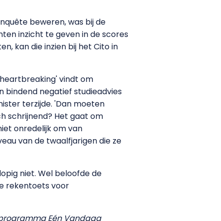
enquête beweren, was bij de
nten inzicht te geven in de scores
 kan die inzien bij het Cito in
 'heartbreaking' vindt om
n bindend negatief studieadvies
ister terzijde. 'Dan moeten
ch schrijnend? Het gaat om
niet onredelijk om van
veau van de twaalfjarigen die ze
pig niet. Wel beloofde de
de rekentoets voor
tv-programma Eén Vandaag