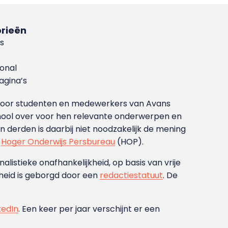
rieën
s
ional
gina’s
g voor studenten en medewerkers van Avans
ool over voor hen relevante onderwerpen en
derden is daarbij niet noodzakelijk de mening
t
Hoger Onderwijs Persbureau
(HOP).
nalistieke onafhankelijkheid, op basis van vrije
heid is geborgd door een
redactiestatuut
. De
kedIn
. Een keer per jaar verschijnt er een