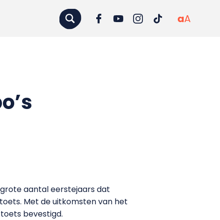
a
A
bo’s
grote aantal eerstejaars dat
ntoets. Met de uitkomsten van het
 toets bevestigd.