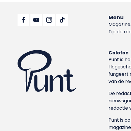
Menu
Magazine
Tip de re
Colofon
Punt is h
Hoge­sch
fungeert 
van de re
De redacti
nieuwsgar
redactie 
Punt is o
magazine