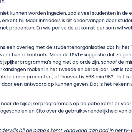
n.'
niet kunnen worden ingezien, zoals veel studenten in de 
 erkent hij. Maar inmiddels is dit ondervangen door stude
t procenten. En wie per se de uitkomst per som wil weten,
dens een overleg met de studentenorganisaties dat hij het
voor hun rekentoets. Maar de LSVb-suggestie dat ze gee
ijspijkerprogramma's nog niet op orde zijn, schoof de min
erkansingen maken in het tweede en derde jaar. Dat is to
tste om in procenten', of 'hoeveel is 568 min 98?'. Het is 
ze daar een antwoord op kunnen geven. Dat is het rekenni
aar de bijspijkerprogramma's op de pabo komt er voorlo
ogescholen en Cito over de gebruiksvriendelijkheid van 
nderwijs bij de pabo's komt vanavond aan bod in het 