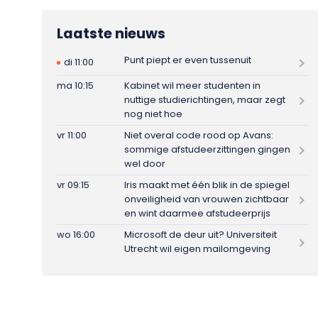
Laatste nieuws
Punt piept er even tussenuit
di 11:00
ma 10:15
Kabinet wil meer studenten in
nuttige studierichtingen, maar zegt
nog niet hoe
vr 11:00
Niet overal code rood op Avans:
sommige afstudeerzittingen gingen
wel door
vr 09:15
Iris maakt met één blik in de spiegel
onveiligheid van vrouwen zichtbaar
en wint daarmee afstudeerprijs
wo 16:00
Microsoft de deur uit? Universiteit
Utrecht wil eigen mailomgeving