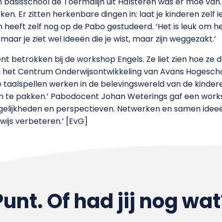
asisschool de Toermalijn uit Halsteren was er moe van. ‘H
en. Er zitten herkenbare dingen in: laat je kinderen zelf i
 heeft zelf nog op de Pabo gestudeerd. ‘Het is leuk om het
maar je ziet wel ideeën die je wist, maar zijn weggezakt.’
t betrokken bij de workshop Engels. Ze liet zien hoe ze 
n het Centrum Onderwijsontwikkeling van Avans Hogeschool
 taalspellen werken in de belevingswereld van de kinderen
n te pakken.’ Pabodocent Johan Weterings gaf een wor
gelijkheden en perspectieven. Netwerken en samen ideeë
ijs verbeteren.’ [EvG]
Punt. Of had jij nog wat