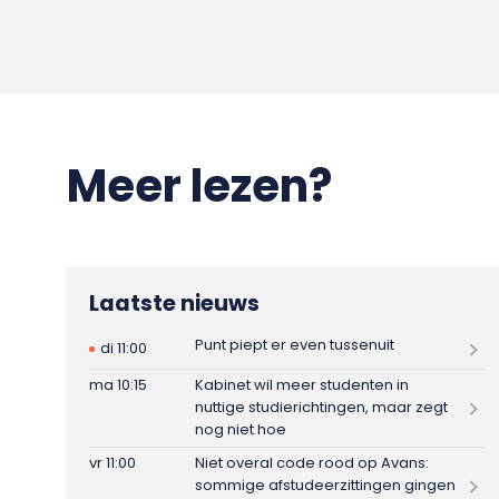
Meer lezen?
Laatste nieuws
Punt piept er even tussenuit
di 11:00
ma 10:15
Kabinet wil meer studenten in
nuttige studierichtingen, maar zegt
nog niet hoe
vr 11:00
Niet overal code rood op Avans:
sommige afstudeerzittingen gingen