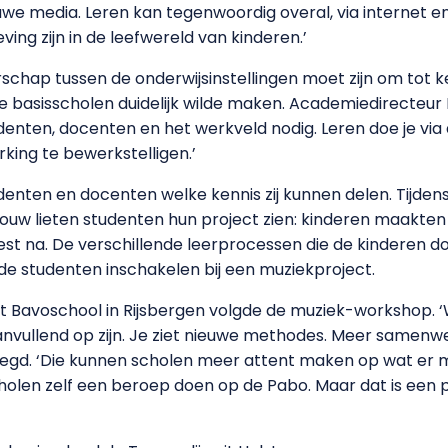
e media. Leren kan tegenwoordig overal, via internet e
ng zijn in de leefwereld van kinderen.’
rschap tussen de onderwijsinstellingen moet zijn om tot 
 basisscholen duidelijk wilde maken. Academiedirecteur 
tudenten, docenten en het werkveld nodig. Leren doe je via
king te bewerkstelligen.’
nten en docenten welke kennis zij kunnen delen. Tijde
ouw lieten studenten hun project zien: kinderen maakte
kest na. De verschillende leerprocessen die de kinderen
de studenten inschakelen bij een muziekproject.
 Bavoschool in Rijsbergen volgde de muziek-workshop. ‘Wij
nvullend op zijn. Je ziet nieuwe methodes. Meer samenwerk
egd. ‘Die kunnen scholen meer attent maken op wat er m
scholen zelf een beroep doen op de Pabo. Maar dat is een 