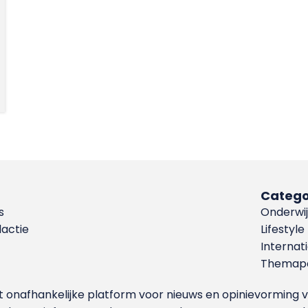
Catego
s
Onderwij
dactie
Lifestyle
Internat
Themapa
et onafhankelijke platform voor nieuws en opinievormin