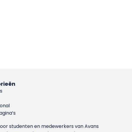
rieën
s
ional
gina’s
g voor studenten en medewerkers van Avans