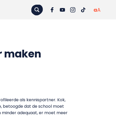
a
A
r maken
fileerde als kennispartner. Kok,
ie, betoogde dat de school moet
jn minder adequaat, er moet meer