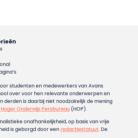
rieën
s
ional
gina’s
g voor studenten en medewerkers van Avans
ool over voor hen relevante onderwerpen en
derden is daarbij niet noodzakelijk de mening
t
Hoger Onderwijs Persbureau
(HOP).
nalistieke onafhankelijkheid, op basis van vrije
heid is geborgd door een
redactiestatuut
. De