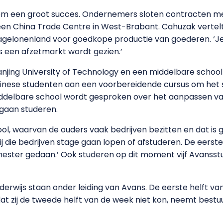
m een groot succes. Ondernemers sloten contracten met 
en China Trade Centre in West-Brabant. Cahuzak vertelt 
lagelonenland voor goedkope productie van goederen. ‘Je
 een afzetmarkt wordt gezien.’
jing University of Technology en een middelbare school 
inese studenten aan een voorbereidende cursus om het sc
iddelbare school wordt gesproken over het aanpassen v
 gaan studeren.
ol, waarvan de ouders vaak bedrijven bezitten en dat is
j die bedrijven stage gaan lopen of afstuderen. De eers
mester gedaan.’ Ook studeren op dit moment vijf Avansstu
erwijs staan onder leiding van Avans. De eerste helft va
 zij de tweede helft van de week niet kon, neemt bestu