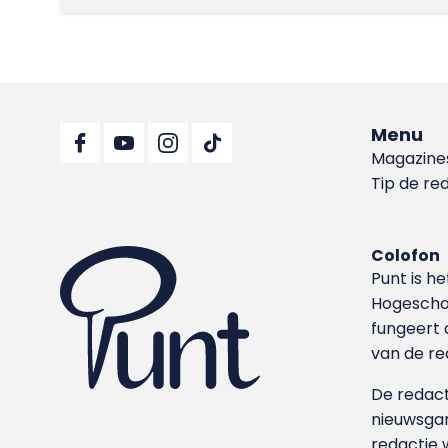
Menu
Magazine
Tip de re
Colofon
Punt is h
Hoge­sch
fungeert 
van de re
De redacti
nieuwsgar
redactie 