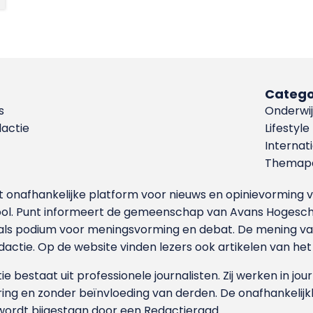
Catego
s
Onderwij
dactie
Lifestyle
Internat
Themapa
et onafhankelijke platform voor nieuws en opinievormin
ool. Punt informeert de gemeenschap van Avans Hogesch
als podium voor meningsvorming en debat. De mening van 
dactie. Op de website vinden lezers ook artikelen van he
e bestaat uit professionele journalisten. Zij werken in jour
ing en zonder beïnvloeding van derden. De onafhankelijk
wordt bijgestaan door een Redactieraad.