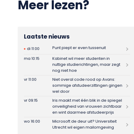
Meer lezen?
Laatste nieuws
Punt piept er even tussenuit
di 11:00
ma 10:15
Kabinet wil meer studenten in
nuttige studierichtingen, maar zegt
nog niet hoe
vr 11:00
Niet overal code rood op Avans:
sommige afstudeerzittingen gingen
wel door
vr 09:15
Iris maakt met één blik in de spiegel
onveiligheid van vrouwen zichtbaar
en wint daarmee afstudeerprijs
wo 16:00
Microsoft de deur uit? Universiteit
Utrecht wil eigen mailomgeving