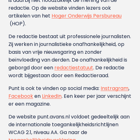
is daarbij niet noodzakelijk de mening van de
redactie. Op de website vinden lezers ook
artikelen van het
Hoger Onderwijs Persbureau
(HOP).
De redactie bestaat uit professionele journalisten.
Zij werken in journalistieke onafhankelijkheid, op
basis van vrije nieuwsgaring en zonder
beïnvloeding van derden. De onafhankelijkheid is
geborgd door een
redactiestatuut
. De redactie
wordt bijgestaan door een Redactieraad.
Punt is ook te vinden op social media:
Instragram
,
Facebook
en
LinkedIn
. Een keer per jaar verschijnt
er een magazine.
De website punt.avans.nl voldoet gedeeltelijk aan
de internationale toegankelijkheidsrichtlijnen
WCAG 2.1, niveau AA. Ga naar de