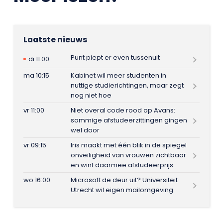
Laatste nieuws
Punt piept er even tussenuit
di 11:00
ma 10:15
Kabinet wil meer studenten in
nuttige studierichtingen, maar zegt
nog niet hoe
vr 11:00
Niet overal code rood op Avans:
sommige afstudeerzittingen gingen
wel door
vr 09:15
Iris maakt met één blik in de spiegel
onveiligheid van vrouwen zichtbaar
en wint daarmee afstudeerprijs
wo 16:00
Microsoft de deur uit? Universiteit
Utrecht wil eigen mailomgeving