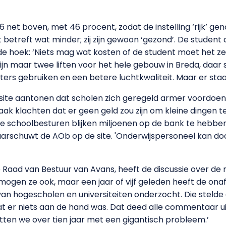
6 net boven, met 46 procent, zodat de instelling ‘rijk’ 
betreft wat minder; zij zijn gewoon ‘gezond’. De student 
de hoek: ‘Niets mag wat kosten of de student moet het ze
ijn maar twee liften voor het hele gebouw in Breda, daar 
rs gebruiken en een betere luchtkwaliteit. Maar er staa
ite aantonen dat scholen zich geregeld armer voordoen da
vaak klachten dat er geen geld zou zijn om kleine dingen t
 schoolbesturen blijken miljoenen op de bank te hebben.
waarschuwt de AOb op de site. 'Onderwijspersoneel kan doo
 Raad van Bestuur van Avans, heeft de discussie over de
 mogen ze ook, maar een jaar of vijf geleden heeft de o
 hogescholen en universiteiten onderzocht. Die stelde da
t er niets aan de hand was. Dat deed alle commentaar ui
tten we over tien jaar met een gigantisch probleem.’