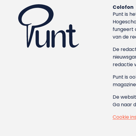
Colofon
Punt is h
Hoge­sch
fungeert 
van de re
De redacti
nieuwsgar
redactie 
Punt is o
magazine
De websit
Ga naar 
Cookie in