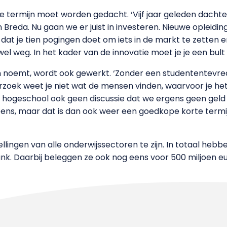
 termijn moet worden gedacht. ‘Vijf jaar geleden dachte
Breda. Nu gaan we er juist in investeren. Nieuwe opleiding
 dat je tien pogingen doet om iets in de markt te zetten e
wel weg. In het kader van de innovatie moet je je een bult 
 noemt, wordt ook gewerkt. ‘Zonder een studententevr
k weet je niet wat de mensen vinden, waarvoor je het a
de hogeschool ook geen discussie dat we ergens geen geld
ens, maar dat is dan ook weer een goedkope korte termijn d
tellingen van alle onderwijssectoren te zijn. In totaal heb
bank. Daarbij beleggen ze ook nog eens voor 500 miljoen eu