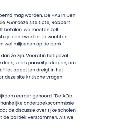
genoemd mag worden. De HAS in Den
die
Punt
deze site tipte, Robbert
lf betalen: we moeten zelf
sta je een kwartier te wachten.
n wel miljoenen op de bank.’
n ze zijn. Vooral in het geval
e doen, zoals paaseitjes kopen, om
 ‘Het oppotten dreigt in het
r deze site kritische vragen
 rijkdom eerder gehoord. ‘De AOb
nafhankelijke onderzoekscommissie
t de discussie over rijke scholen
t de politiek verstommen. Als we