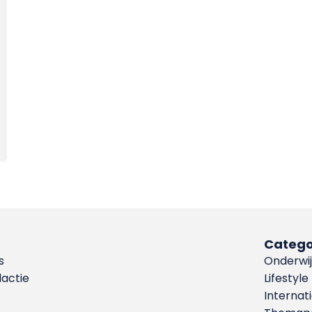
Catego
s
Onderwij
dactie
Lifestyle
Internat