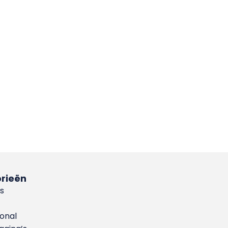
rieën
s
ional