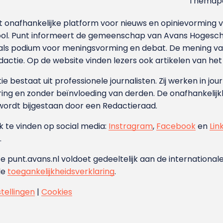
Themapa
et onafhankelijke platform voor nieuws en opinievormin
ool. Punt informeert de gemeenschap van Avans Hogesch
als podium voor meningsvorming en debat. De mening van 
dactie. Op de website vinden lezers ook artikelen van he
e bestaat uit professionele journalisten. Zij werken in jour
ing en zonder beïnvloeding van derden. De onafhankelijk
wordt bijgestaan door een Redactieraad.
ok te vinden op social media:
Instragram
,
Facebook
en
Lin
.
e punt.avans.nl voldoet gedeeltelijk aan de internationale
de
toegankelijkheidsverklaring
.
stellingen
|
Cookies