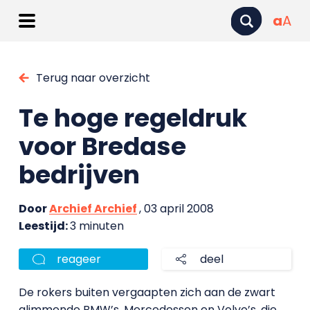
a
A
Terug naar overzicht
Te hoge regeldruk
voor Bredase
bedrijven
Door
Archief Archief
, 03 april 2008
Leestijd:
3 minuten
reageer
deel
De rokers buiten vergaapten zich aan de zwart
glimmende BMW’s, Mercedessen en Volvo’s, die