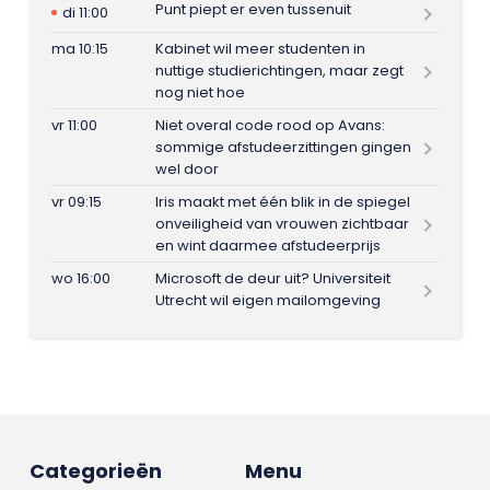
Punt piept er even tussenuit
di 11:00
ma 10:15
Kabinet wil meer studenten in
nuttige studierichtingen, maar zegt
nog niet hoe
vr 11:00
Niet overal code rood op Avans:
sommige afstudeerzittingen gingen
wel door
vr 09:15
Iris maakt met één blik in de spiegel
onveiligheid van vrouwen zichtbaar
en wint daarmee afstudeerprijs
wo 16:00
Microsoft de deur uit? Universiteit
Utrecht wil eigen mailomgeving
Categorieën
Menu