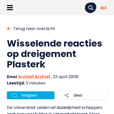
a
A
Terug naar overzicht
Wisselende reacties
op dreigement
Plasterk
Door
Archief Archief
, 23 april 2008
Leestijd:
3 minuten
reageer
deel
De Universiteit Leiden
wil duidelijkheid scheppen,
zegt een voorlichter in universiteitskrant
Mare
.