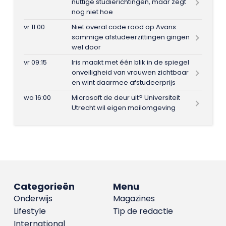
nuttige studierichtingen, maar zegt
nog niet hoe
vr 11:00
Niet overal code rood op Avans:
sommige afstudeerzittingen gingen
wel door
vr 09:15
Iris maakt met één blik in de spiegel
onveiligheid van vrouwen zichtbaar
en wint daarmee afstudeerprijs
wo 16:00
Microsoft de deur uit? Universiteit
Utrecht wil eigen mailomgeving
Categorieën
Menu
Onderwijs
Magazines
Lifestyle
Tip de redactie
International