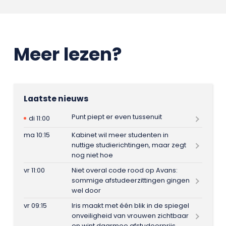
Meer lezen?
Laatste nieuws
Punt piept er even tussenuit
di 11:00
ma 10:15
Kabinet wil meer studenten in
nuttige studierichtingen, maar zegt
nog niet hoe
vr 11:00
Niet overal code rood op Avans:
sommige afstudeerzittingen gingen
wel door
vr 09:15
Iris maakt met één blik in de spiegel
onveiligheid van vrouwen zichtbaar
en wint daarmee afstudeerprijs