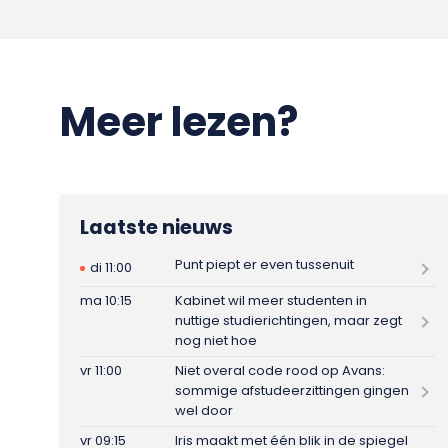
Meer lezen?
Laatste nieuws
Punt piept er even tussenuit
di 11:00
ma 10:15
Kabinet wil meer studenten in
nuttige studierichtingen, maar zegt
nog niet hoe
vr 11:00
Niet overal code rood op Avans:
sommige afstudeerzittingen gingen
wel door
vr 09:15
Iris maakt met één blik in de spiegel