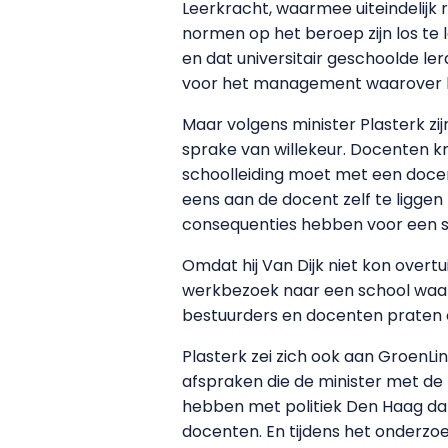
Leerkracht, waarmee uiteindelijk r
normen op het beroep zijn los te la
en dat universitair geschoolde le
voor het management waarover 
Maar volgens minister Plasterk zij
sprake van willekeur. Docenten kr
schoolleiding moet met een docent
eens aan de docent zelf te ligge
consequenties hebben voor een sala
Omdat hij Van Dijk niet kon over
werkbezoek naar een school waar
bestuurders en docenten praten 
Plasterk zei zich ook aan GroenLi
afspraken die de minister met de
hebben met politiek Den Haag dan 
docenten. En tijdens het onderzoek