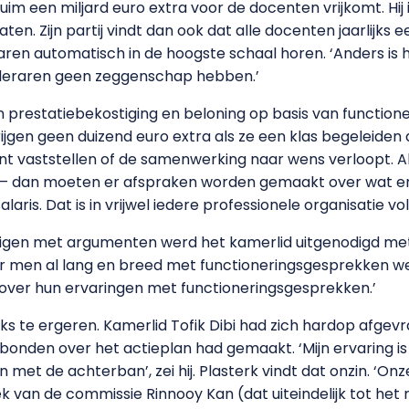
uim een miljard euro extra voor de docenten vrijkomt. Hij 
ten. Zijn partij vindt dan ook dat alle docenten jaarlijks 
raren automatisch in de hoogste schaal horen. ‘Anders is 
leraren geen zeggenschap hebben.’
n prestatiebekostiging en beloning op basis van functioner
ijgen geen duizend euro extra als ze een klas begeleiden 
 vaststellen of de samenwerking naar wens verloopt. Als 
n – dan moeten er afspraken worden gemaakt over wat er
ris. Dat is in vrijwel iedere professionele organisatie vo
tuigen met argumenten werd het kamerlid uitgenodigd me
 men al lang en breed met functioneringsgesprekken we
over hun ervaringen met functioneringsgesprekken.’
nks te ergeren. Kamerlid Tofik Dibi had zich hardop afg
 bonden over het actieplan had gemaakt. ‘Mijn ervaring 
met de achterban’, zei hij. Plasterk vindt dat onzin. ‘O
 van de commissie Rinnooy Kan (dat uiteindelijk tot het mi