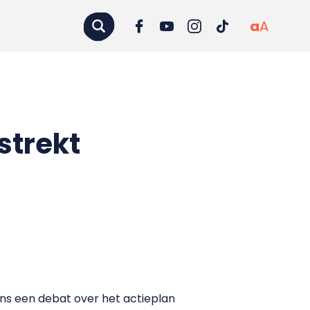
a
A
strekt
dens een debat over het actieplan