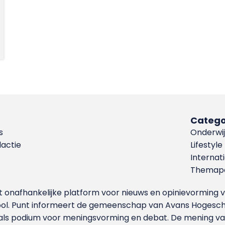
Catego
s
Onderwij
dactie
Lifestyle
Internat
Themapa
et onafhankelijke platform voor nieuws en opinievormin
ool. Punt informeert de gemeenschap van Avans Hogesch
als podium voor meningsvorming en debat. De mening van 