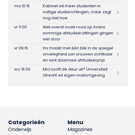
ma 10:15
Kabinet wil meer studenten in
nuttige studierichtingen, maar zegt
nog niet hoe
vr 11:00
Niet overal code rood op Avans:
sommige afstudeerzittingen gingen
wel door
vr 09:15
Iris maakt met één blik in de spiegel
onveiligheid van vrouwen zichtbaar
en wint daarmee afstudeerprijs
wo 16:00
Microsoft de deur uit? Universiteit
Utrecht wil eigen mailomgeving
Categorieën
Menu
Onderwijs
Magazines