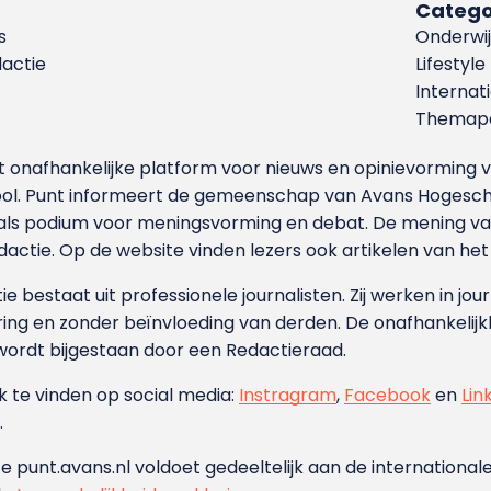
Catego
s
Onderwij
dactie
Lifestyle
Internat
Themapa
et onafhankelijke platform voor nieuws en opinievormin
ool. Punt informeert de gemeenschap van Avans Hogesch
als podium voor meningsvorming en debat. De mening van 
dactie. Op de website vinden lezers ook artikelen van he
e bestaat uit professionele journalisten. Zij werken in jour
ing en zonder beïnvloeding van derden. De onafhankelijk
wordt bijgestaan door een Redactieraad.
ok te vinden op social media:
Instragram
,
Facebook
en
Lin
.
e punt.avans.nl voldoet gedeeltelijk aan de internationale