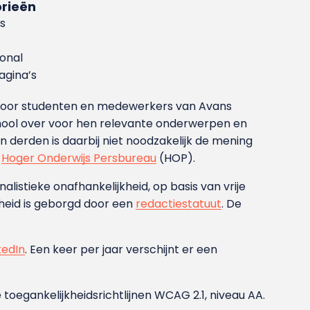
rieën
s
ional
gina’s
g voor studenten en medewerkers van Avans
ool over voor hen relevante onderwerpen en
derden is daarbij niet noodzakelijk de mening
t
Hoger Onderwijs Persbureau
(HOP).
nalistieke onafhankelijkheid, op basis van vrije
heid is geborgd door een
redactiestatuut
. De
kedIn
. Een keer per jaar verschijnt er een
 toegankelijkheidsrichtlijnen WCAG 2.1, niveau AA.