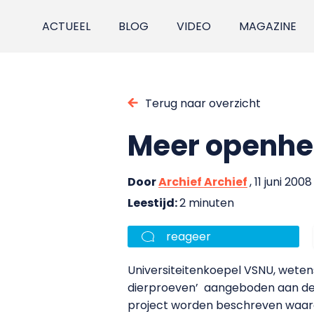
ACTUEEL
BLOG
VIDEO
MAGAZINE
Terug naar overzicht
Meer openhei
Door
Archief Archief
, 11 juni 2008
Leestijd:
2 minuten
reageer
Universiteitenkoepel VSNU, wete
dierproeven’
aangeboden aan de 
project worden beschreven waaro