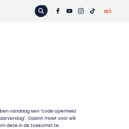
a
A
bben vandaag een ‘code openheid
aarverslag’.
Daarin moet voor elk
om deze in de toekomst te