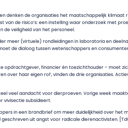
n denken de organisaties het maatschappelijk klimaat r
ust van de risico’s: een instelling waar onderzoek met proe
 de veiligheid van het personeel.
er meer (virtuele) rondleidingen in laboratoria en deel
moet de dialoog tussen wetenschappers en consumenten-
opdrachtgever, financier én toezichthouder – moet zich a
over haar eigen rol’, vinden de drie organisaties. Actie
el veel aandacht voor dierproeven. Vorige week maakte
or
vivisectie subsidieert.
ppers in een brandbrief om meer duidelijkheid over het 
l geschreven uit angst voor radicale dierenactivisten. [