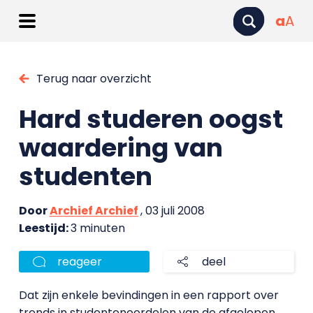
a
A
Terug naar overzicht
Hard studeren oogst
waardering van
studenten
Door
Archief Archief
, 03 juli 2008
Leestijd:
3 minuten
reageer
deel
Dat zijn enkele bevindingen in een rapport over
trends in studentenoordelen van de afgelopen