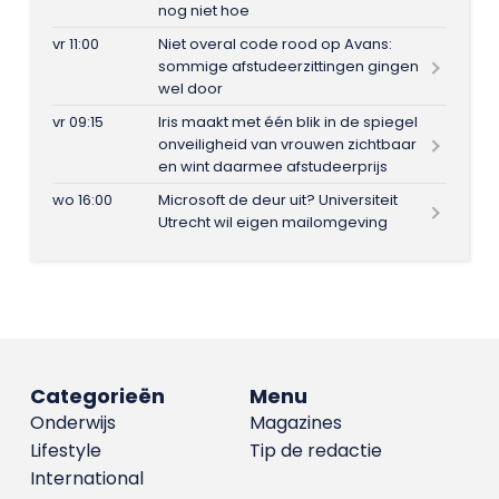
nog niet hoe
vr 11:00
Niet overal code rood op Avans:
sommige afstudeerzittingen gingen
wel door
vr 09:15
Iris maakt met één blik in de spiegel
onveiligheid van vrouwen zichtbaar
en wint daarmee afstudeerprijs
wo 16:00
Microsoft de deur uit? Universiteit
Utrecht wil eigen mailomgeving
Categorieën
Menu
Onderwijs
Magazines
Lifestyle
Tip de redactie
International