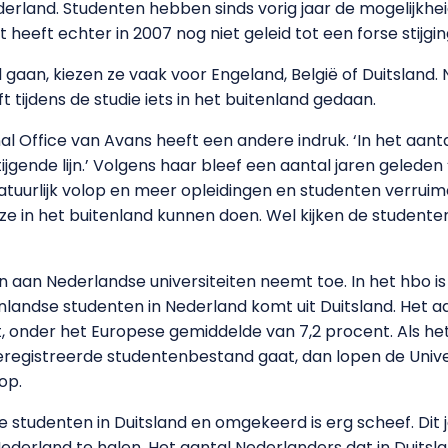
derland. Studenten hebben sinds vorig jaar de mogelijkhe
 heeft echter in 2007 nog niet geleid tot een forse stijg
 gaan, kiezen ze vaak voor Engeland, België of Duitsland
 tijdens de studie iets in het buitenland gedaan.
onal Office van Avans heeft een andere indruk. ‘In het aan
tijgende lijn.’ Volgens haar bleef een aantal jaren geleden 
atuurlijk volop en meer opleidingen en studenten verruime
ze in het buitenland kunnen doen. Wel kijken de studente
 aan Nederlandse universiteiten neemt toe. In het hbo is s
nlandse studenten in Nederland komt uit Duitsland. Het 
, onder het Europese gemiddelde van 7,2 procent. Als he
eregistreerde studentenbestand gaat, dan lopen de Unive
op.
 studenten in Duitsland en omgekeerd is erg scheef. Dit 
ederland te halen. Het aantal Nederlanders dat in Duitsla