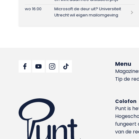
wo 16:00
Microsoft de deur uit? Universiteit
Utrecht wil eigen mailomgeving
Menu
Magazine
Tip de re
Colofon
Punt is h
Hoge­sch
fungeert 
van de re