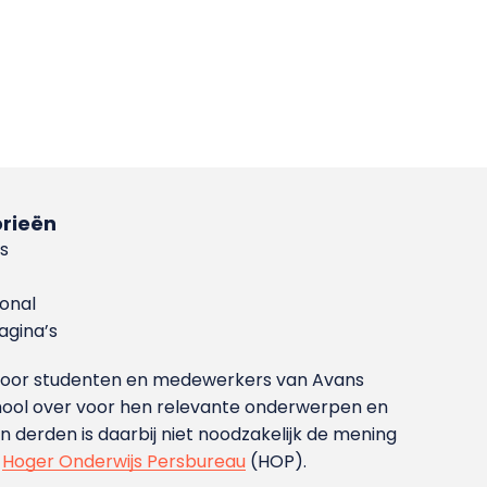
rieën
s
ional
gina’s
g voor studenten en medewerkers van Avans
ool over voor hen relevante onderwerpen en
derden is daarbij niet noodzakelijk de mening
t
Hoger Onderwijs Persbureau
(HOP).