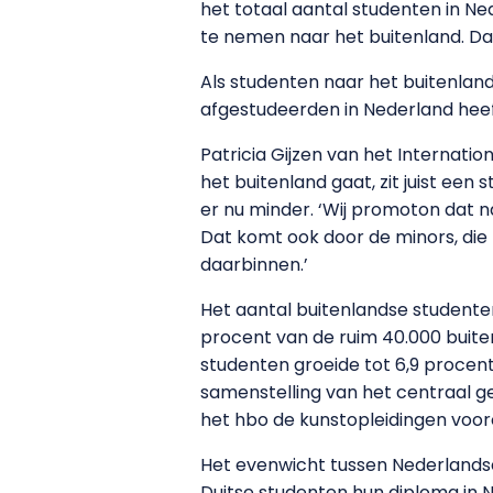
het totaal aantal studenten in Ne
te nemen naar het buitenland. Dat
Als studenten naar het buitenland
afgestudeerden in Nederland heeft
Patricia Gijzen van het Internati
het buitenland gaat, zit juist een s
er nu minder. ‘Wij promoton dat n
Dat komt ook door de minors, die 
daarbinnen.’
Het aantal buitenlandse studenten
procent van de ruim 40.000 buite
studenten groeide tot 6,9 procent
samenstelling van het centraal g
het hbo de kunstopleidingen voor
Het evenwicht tussen Nederlandse
Duitse studenten hun diploma in N