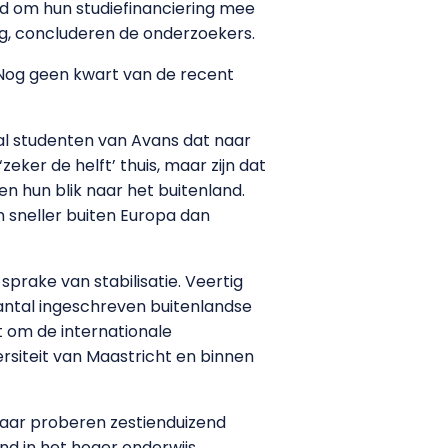
id om hun studiefinanciering mee
ing, concluderen de onderzoekers.
. Nog geen kwart van de recent
tal studenten van Avans dat naar
‘zeker de helft’ thuis, maar zijn dat
n hun blik naar het buitenland.
n sneller buiten Europa dan
prake van stabilisatie. Veertig
aantal ingeschreven buitenlandse
t om de internationale
rsiteit van Maastricht en binnen
jaar proberen zestienduizend
nd in het hoger onderwijs