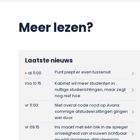
Meer lezen?
Laatste nieuws
Punt piept er even tussenuit
di 11:00
ma 10:15
Kabinet wil meer studenten in
nuttige studierichtingen, maar zegt
nog niet hoe
vr 11:00
Niet overal code rood op Avans:
sommige afstudeerzittingen gingen
wel door
vr 09:15
Iris maakt met één blik in de spiegel
onveiligheid van vrouwen zichtbaar
en wint daarmee afstudeerprijs