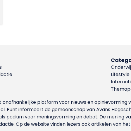
Catego
s
Onderwij
dactie
Lifestyle
Internat
Themapa
et onafhankelijke platform voor nieuws en opinievormin
ool. Punt informeert de gemeenschap van Avans Hogesch
als podium voor meningsvorming en debat. De mening van 
dactie. Op de website vinden lezers ook artikelen van he