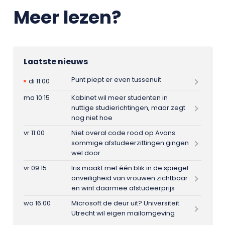
Meer lezen?
Laatste nieuws
Punt piept er even tussenuit
di 11:00
ma 10:15
Kabinet wil meer studenten in
nuttige studierichtingen, maar zegt
nog niet hoe
vr 11:00
Niet overal code rood op Avans:
sommige afstudeerzittingen gingen
wel door
vr 09:15
Iris maakt met één blik in de spiegel
onveiligheid van vrouwen zichtbaar
en wint daarmee afstudeerprijs
wo 16:00
Microsoft de deur uit? Universiteit
Utrecht wil eigen mailomgeving