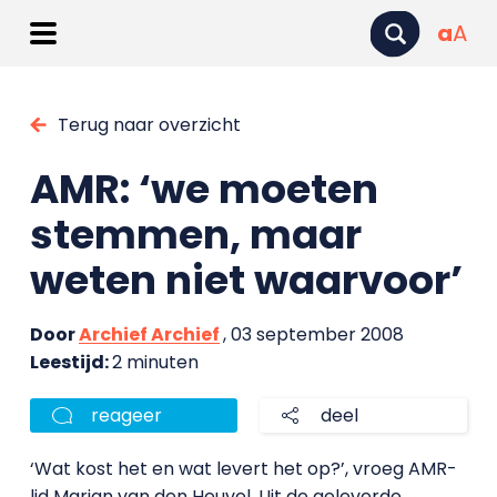
a
A
Terug naar overzicht
AMR: ‘we moeten
stemmen, maar
weten niet waarvoor’
Door
Archief Archief
, 03 september 2008
Leestijd:
2 minuten
reageer
deel
‘Wat kost het en wat levert het op?’, vroeg AMR-
lid Marjan van den Heuvel. Uit de geleverde