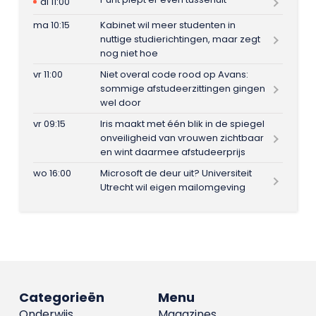
di 11:00
ma 10:15
Kabinet wil meer studenten in
nuttige studierichtingen, maar zegt
nog niet hoe
vr 11:00
Niet overal code rood op Avans:
sommige afstudeerzittingen gingen
wel door
vr 09:15
Iris maakt met één blik in de spiegel
onveiligheid van vrouwen zichtbaar
en wint daarmee afstudeerprijs
wo 16:00
Microsoft de deur uit? Universiteit
Utrecht wil eigen mailomgeving
Categorieën
Menu
Onderwijs
Magazines