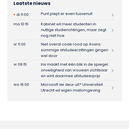
Laatste nieuws
Punt piept er even tussenuit
di 11:00
ma 10:15
Kabinet wil meer studenten in
nuttige studierichtingen, maar zegt
nog niet hoe
vr 11:00
Niet overal code rood op Avans:
sommige afstudeerzittingen gingen
wel door
vr 09:15
Iris maakt met één blik in de spiegel
onveiligheid van vrouwen zichtbaar
en wint daarmee afstudeerprijs
wo 16:00
Microsoft de deur uit? Universiteit
Utrecht wil eigen mailomgeving