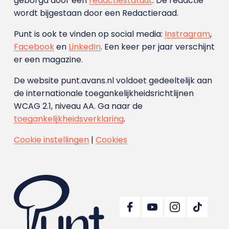
geborgd door een
redactiestatuut
. De redactie
wordt bijgestaan door een Redactieraad.
Punt is ook te vinden op social media:
Instragram
,
Facebook
en
LinkedIn
. Een keer per jaar verschijnt
er een magazine.
De website punt.avans.nl voldoet gedeeltelijk aan
de internationale toegankelijkheidsrichtlijnen
WCAG 2.1, niveau AA. Ga naar de
toegankelijkheidsverklaring
.
Cookie instellingen
|
Cookies