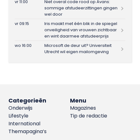
vr 11:00
Niet overal code rood op Avans:
sommige afstudeerzittingen gingen
wel door
vr 09:15
Iris maakt met één blik in de spiegel
onveiligheid van vrouwen zichtbaar
en wint daarmee afstudeerprijs
wo 16:00
Microsoft de deur uit? Universiteit
Utrecht wil eigen mailomgeving
Categorieën
Menu
Onderwijs
Magazines
Lifestyle
Tip de redactie
International
Themapagina’s