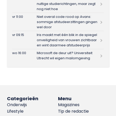
nuttige studierichtingen, maar zegt
nog niet hoe
vr 11:00
Niet overal code rood op Avans:
sommige afstudeerzittingen gingen
wel door
vr 09:15
Iris maakt met één blik in de spiegel
onveiligheid van vrouwen zichtbaar
en wint daarmee afstudeerprijs
wo 16:00
Microsoft de deur uit? Universiteit
Utrecht wil eigen mailomgeving
Categorieën
Menu
Onderwijs
Magazines
Lifestyle
Tip de redactie