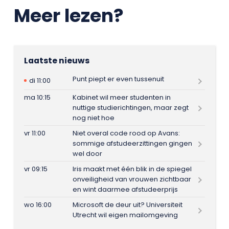
Meer lezen?
Laatste nieuws
Punt piept er even tussenuit
di 11:00
ma 10:15
Kabinet wil meer studenten in
nuttige studierichtingen, maar zegt
nog niet hoe
vr 11:00
Niet overal code rood op Avans:
sommige afstudeerzittingen gingen
wel door
vr 09:15
Iris maakt met één blik in de spiegel
onveiligheid van vrouwen zichtbaar
en wint daarmee afstudeerprijs
wo 16:00
Microsoft de deur uit? Universiteit
Utrecht wil eigen mailomgeving