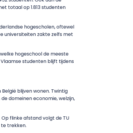
het totaal op 1.813 studenten
derlandse hogescholen, oftewel
 universiteiten zakte zelfs met
ok welke hogeschool de meeste
laamse studenten blijft tijdens
n België blijven wonen. Twintig
in de domeinen economie, welzijn,
Op flinke afstand volgt de TU
te trekken.