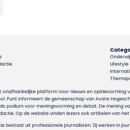
Catego
s
Onderwij
dactie
Lifestyle
Internat
Themapa
et onafhankelijke platform voor nieuws en opinievormin
ool. Punt informeert de gemeenschap van Avans Hogesch
als podium voor meningsvorming en debat. De mening van 
dactie. Op de website vinden lezers ook artikelen van he
e bestaat uit professionele journalisten. Zij werken in jour