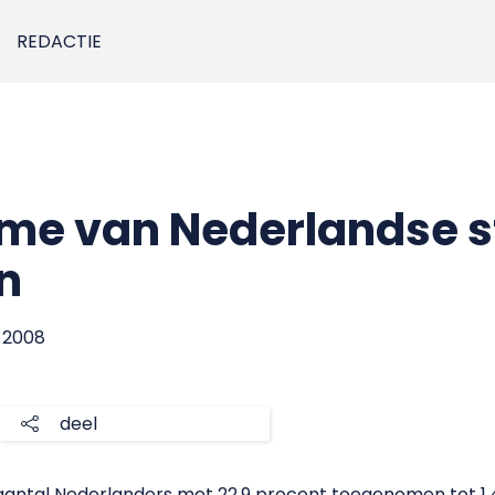
REDACTIE
ame van Nederlandse 
n
r 2008
deel
aantal Nederlanders met 22,9 procent toegenomen tot 1.