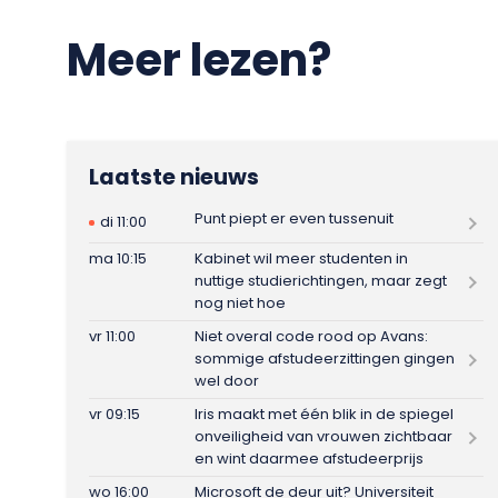
Meer lezen?
Laatste nieuws
Punt piept er even tussenuit
di 11:00
ma 10:15
Kabinet wil meer studenten in
nuttige studierichtingen, maar zegt
nog niet hoe
vr 11:00
Niet overal code rood op Avans:
sommige afstudeerzittingen gingen
wel door
vr 09:15
Iris maakt met één blik in de spiegel
onveiligheid van vrouwen zichtbaar
en wint daarmee afstudeerprijs
wo 16:00
Microsoft de deur uit? Universiteit