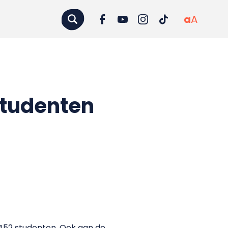
a
A
studenten
452 studenten. Ook aan de