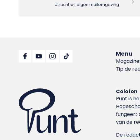
Utrecht wil eigen mailomgeving
Menu
Magazine
Tip de re
Colofon
Punt is h
Hoge­sch
fungeert 
van de re
De redacti