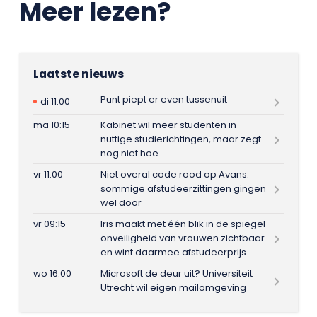
Meer lezen?
Laatste nieuws
Punt piept er even tussenuit
di 11:00
ma 10:15
Kabinet wil meer studenten in
nuttige studierichtingen, maar zegt
nog niet hoe
vr 11:00
Niet overal code rood op Avans:
sommige afstudeerzittingen gingen
wel door
vr 09:15
Iris maakt met één blik in de spiegel
onveiligheid van vrouwen zichtbaar
en wint daarmee afstudeerprijs
wo 16:00
Microsoft de deur uit? Universiteit
Utrecht wil eigen mailomgeving