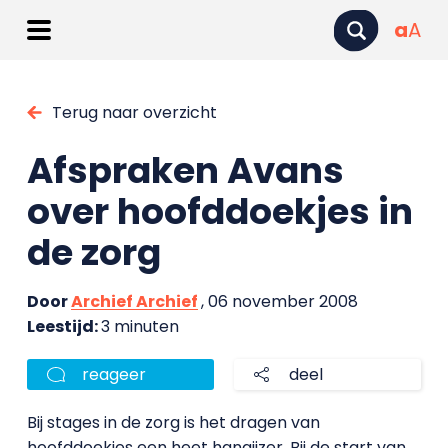
a
A
Terug naar overzicht
Afspraken Avans
over hoofddoekjes in
de zorg
Door
Archief Archief
, 06 november 2008
Leestijd:
3 minuten
reageer
deel
Bij stages in de zorg is het dragen van
hoofddoekjes een heet hangijzer. Bij de start van