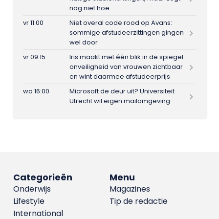
nog niet hoe
vr 11:00
Niet overal code rood op Avans:
sommige afstudeerzittingen gingen
wel door
vr 09:15
Iris maakt met één blik in de spiegel
onveiligheid van vrouwen zichtbaar
en wint daarmee afstudeerprijs
wo 16:00
Microsoft de deur uit? Universiteit
Utrecht wil eigen mailomgeving
Categorieën
Menu
Onderwijs
Magazines
Lifestyle
Tip de redactie
International