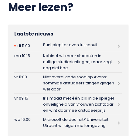
Meer lezen?
Laatste nieuws
Punt piept er even tussenuit
di 11:00
ma 10:15
Kabinet wil meer studenten in
nuttige studierichtingen, maar zegt
nog niet hoe
vr 11:00
Niet overal code rood op Avans:
sommige afstudeerzittingen gingen
wel door
vr 09:15
Iris maakt met één blik in de spiegel
onveiligheid van vrouwen zichtbaar
en wint daarmee afstudeerprijs
wo 16:00
Microsoft de deur uit? Universiteit
Utrecht wil eigen mailomgeving