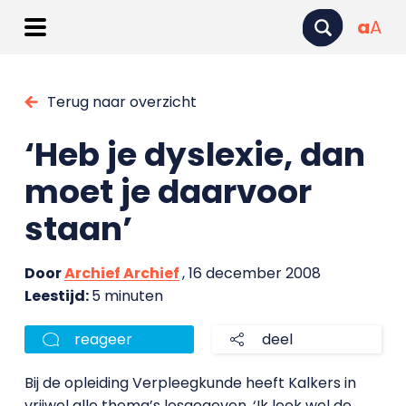
a
A
Terug naar overzicht
‘Heb je dyslexie, dan
moet je daarvoor
staan’
Door
Archief Archief
, 16 december 2008
Leestijd:
5 minuten
reageer
deel
Bij de opleiding Verpleegkunde heeft Kalkers in
vrijwel alle thema’s lesgegeven. ‘Ik leek wel de