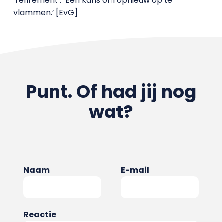
‘refirement’: ‘Een kans om opnieuw op te
vlammen.’ [EvG]
Punt. Of had jij nog
wat?
Naam
E-mail
Reactie