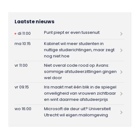
Laatste nieuws
Punt piept er even tussenuit
di 11:00
ma 10:15
Kabinet wil meer studenten in
nuttige studierichtingen, maar zegt
nog niet hoe
vr 11:00
Niet overal code rood op Avans:
sommige afstudeerzittingen gingen
wel door
vr 09:15
Iris maakt met één blik in de spiegel
onveiligheid van vrouwen zichtbaar
en wint daarmee afstudeerprijs
wo 16:00
Microsoft de deur uit? Universiteit
Utrecht wil eigen mailomgeving