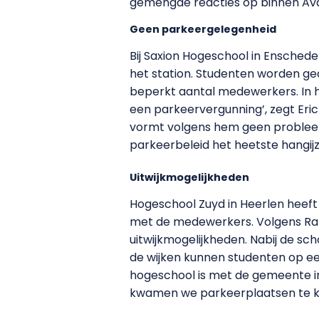
gemengde reacties op binnen Avan
Geen parkeergelegenheid
Bij Saxion Hogeschool in Enschede
het station. Studenten worden gea
beperkt aantal medewerkers. In 
een parkeervergunning’, zegt Eri
vormt volgens hem geen probleem. 
parkeerbeleid het heetste hangijze
Uitwijkmogelijkheden
Hogeschool Zuyd in Heerlen heeft 
met de medewerkers. Volgens Ralf C
uitwijkmogelijkheden. Nabij de sch
de wijken kunnen studenten op een
hogeschool is met de gemeente in 
kwamen we parkeerplaatsen te ko