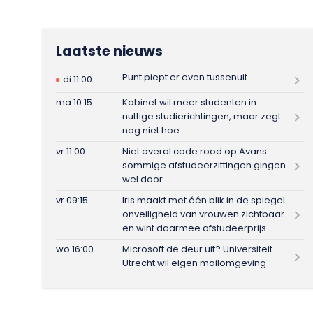
Laatste nieuws
Punt piept er even tussenuit
di 11:00
ma 10:15
Kabinet wil meer studenten in
nuttige studierichtingen, maar zegt
nog niet hoe
vr 11:00
Niet overal code rood op Avans:
sommige afstudeerzittingen gingen
wel door
vr 09:15
Iris maakt met één blik in de spiegel
onveiligheid van vrouwen zichtbaar
en wint daarmee afstudeerprijs
wo 16:00
Microsoft de deur uit? Universiteit
Utrecht wil eigen mailomgeving