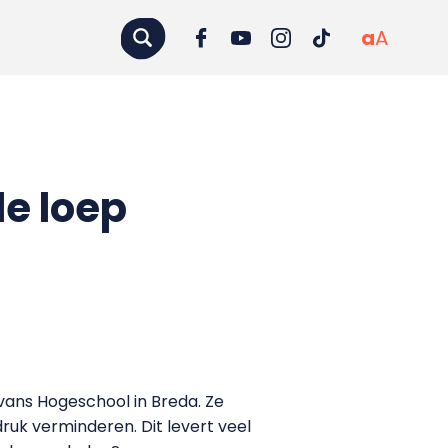
a
A
e loep
ans Hogeschool in Breda. Ze
k verminderen. Dit levert veel