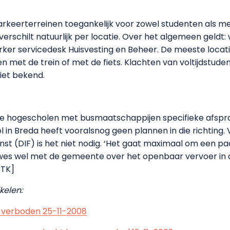
parkeerterreinen toegankelijk voor zowel studenten als m
 verschilt natuurlijk per locatie. Over het algemeen geldt:
rker servicedesk Huisvesting en Beheer. De meeste locat
 met de trein of met de fiets. Klachten van voltijdstud
niet bekend.
e hogescholen met busmaatschappijen specifieke afspr
 in Breda heeft vooralsnog geen plannen in die richting
ienst (DIF) is het niet nodig. ‘Het gaat maximaal om een p
es wel met de gemeente over het openbaar vervoer in 
[TK]
kelen:
 verboden 25-11-2008