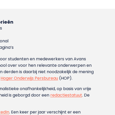
rieën
s
ional
gina’s
g voor studenten en medewerkers van Avans
ool over voor hen relevante onderwerpen en
derden is daarbij niet noodzakelijk de mening
t
Hoger Onderwijs Persbureau
(HOP).
nalistieke onafhankelijkheid, op basis van vrije
heid is geborgd door een
redactiestatuut
. De
kedIn
. Een keer per jaar verschijnt er een