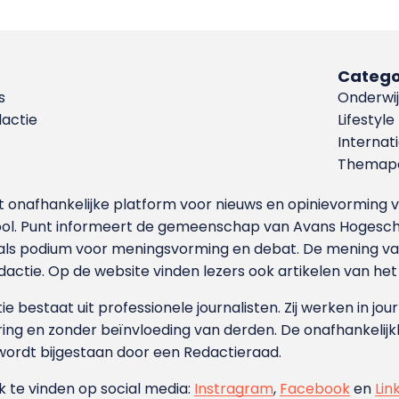
Catego
s
Onderwij
dactie
Lifestyle
Internat
Themapa
et onafhankelijke platform voor nieuws en opinievormin
ool. Punt informeert de gemeenschap van Avans Hogesch
als podium voor meningsvorming en debat. De mening van 
dactie. Op de website vinden lezers ook artikelen van he
e bestaat uit professionele journalisten. Zij werken in jour
ing en zonder beïnvloeding van derden. De onafhankelijk
wordt bijgestaan door een Redactieraad.
ok te vinden op social media:
Instragram
,
Facebook
en
Lin