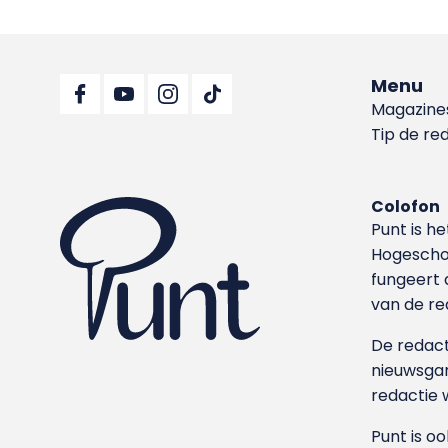
Menu
Magazine
Tip de re
Colofon
Punt is h
Hoge­sch
fungeert 
van de re
De redacti
nieuwsgar
redactie 
Punt is o