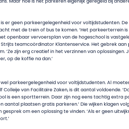
s. Maar hoe is het parkeren eigenlijk geregeld bij ande
 is er geen parkeergelegenheid voor voltijdstudenten. De
cht met de trein of bus te komen. ‘Het parkeerterrein is 
het openbaar vervoersplan van de hogeschool is vastgel
c Strijts teamcoördinator Klantenservice. Het gebrek aa
‘Ze zijn erg creatief in het verzinnen van oplossingen. 
r, op de koffie na dan.’
wel parkeergelegenheid voor voltijdstudenten. Al moeten 
olleije van Facilitaire Zaken, is dit aantal voldoende. ‘
ool is een sportterrein. Daar zijn nog eens tachtig extra
 aantal plaatsen gratis parkeren.’ Die wijken klagen volg
gesprek om een oplossing te vinden. ‘Als er geen uitwijk
rt.’