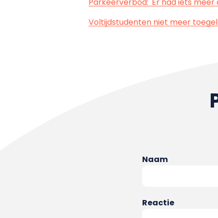
Parkeerverbod: 'Er had iets meer
Voltijdstudenten niet meer toege
Naam
Reactie