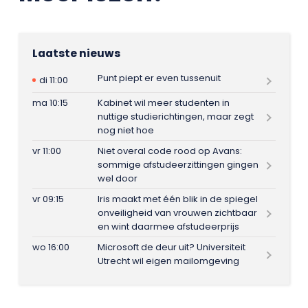
Laatste nieuws
Punt piept er even tussenuit
di 11:00
ma 10:15
Kabinet wil meer studenten in
nuttige studierichtingen, maar zegt
nog niet hoe
vr 11:00
Niet overal code rood op Avans:
sommige afstudeerzittingen gingen
wel door
vr 09:15
Iris maakt met één blik in de spiegel
onveiligheid van vrouwen zichtbaar
en wint daarmee afstudeerprijs
wo 16:00
Microsoft de deur uit? Universiteit
Utrecht wil eigen mailomgeving