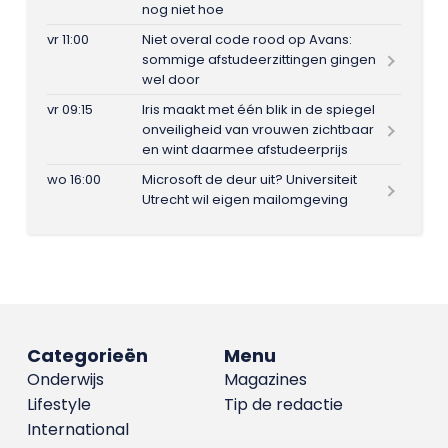
nog niet hoe
vr 11:00
Niet overal code rood op Avans:
sommige afstudeerzittingen gingen
wel door
vr 09:15
Iris maakt met één blik in de spiegel
onveiligheid van vrouwen zichtbaar
en wint daarmee afstudeerprijs
wo 16:00
Microsoft de deur uit? Universiteit
Utrecht wil eigen mailomgeving
Categorieën
Menu
Onderwijs
Magazines
Lifestyle
Tip de redactie
International