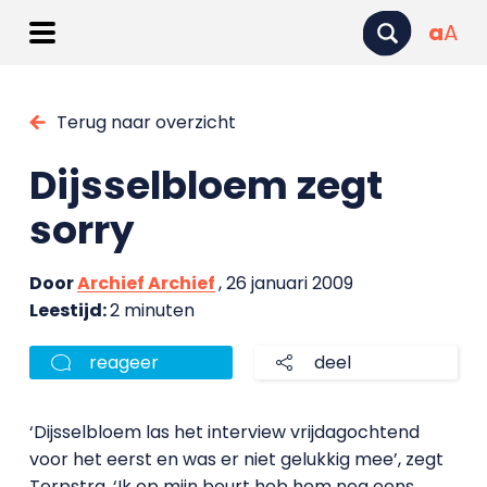
a
A
Terug naar overzicht
Dijsselbloem zegt
sorry
Door
Archief Archief
, 26 januari 2009
Leestijd:
2 minuten
reageer
deel
‘Dijsselbloem las het interview vrijdagochtend
voor het eerst en was er niet gelukkig mee’, zegt
Terpstra. ‘Ik op mijn beurt heb hem nog eens