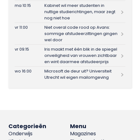
ma 10:15
Kabinet wil meer studenten in
nuttige studierichtingen, maar zegt
nog niet hoe
vr 11:00
Niet overal code rood op Avans:
sommige afstudeerzittingen gingen
wel door
vr 09:15
Iris maakt met één blik in de spiegel
onveiligheid van vrouwen zichtbaar
en wint daarmee afstudeerprijs
wo 16:00
Microsoft de deur uit? Universiteit
Utrecht wil eigen mailomgeving
Categorieën
Menu
Onderwijs
Magazines