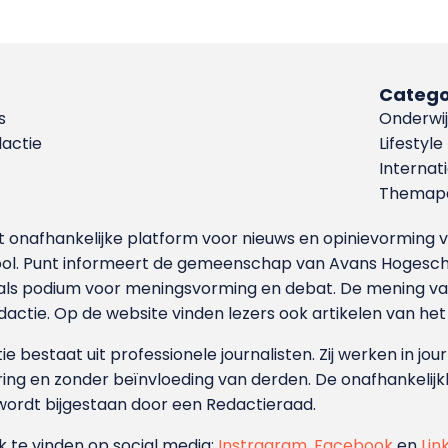
Catego
s
Onderwij
dactie
Lifestyle
Internat
Themapa
et onafhankelijke platform voor nieuws en opinievormin
ool. Punt informeert de gemeenschap van Avans Hogesch
als podium voor meningsvorming en debat. De mening van 
dactie. Op de website vinden lezers ook artikelen van he
e bestaat uit professionele journalisten. Zij werken in jour
ing en zonder beïnvloeding van derden. De onafhankelijk
wordt bijgestaan door een Redactieraad.
ok te vinden op social media:
Instragram
,
Facebook
en
Lin