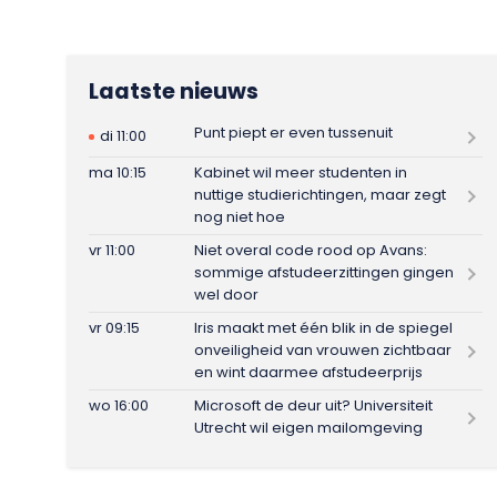
Laatste nieuws
Punt piept er even tussenuit
di 11:00
ma 10:15
Kabinet wil meer studenten in
nuttige studierichtingen, maar zegt
nog niet hoe
vr 11:00
Niet overal code rood op Avans:
sommige afstudeerzittingen gingen
wel door
vr 09:15
Iris maakt met één blik in de spiegel
onveiligheid van vrouwen zichtbaar
en wint daarmee afstudeerprijs
wo 16:00
Microsoft de deur uit? Universiteit
Utrecht wil eigen mailomgeving