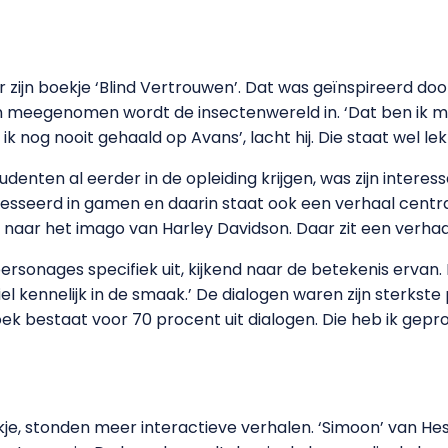
 zijn boekje ‘Blind Vertrouwen’. Dat was geïnspireerd do
in meegenomen wordt de insectenwereld in. ‘Dat ben ik m
ik nog nooit gehaald op Avans’, lacht hij. Die staat wel lekke
studenten al eerder in de opleiding krijgen, was zijn inter
eresseerd in gamen en daarin staat ook een verhaal centr
k naar het imago van Harley Davidson. Daar zit een verhaa
rsonages specifiek uit, kijkend naar de betekenis ervan. 
iel kennelijk in de smaak.’ De dialogen waren zijn sterkste
oek bestaat voor 70 procent uit dialogen. Die heb ik gepr
kje, stonden meer interactieve verhalen. ‘Simoon’ van H