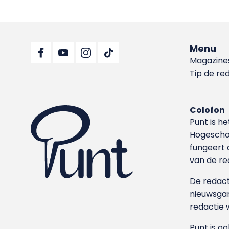
Menu
Magazine
Tip de re
Colofon
Punt is h
Hoge­sch
fungeert 
van de re
De redacti
nieuwsgar
redactie 
Punt is o